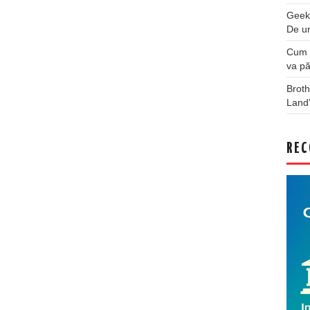
Geek
De u
Cum a
va pă
Broth
Land
REC