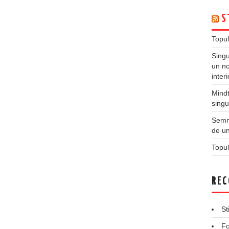
S
Topul
Singu
un no
inter
Mindt
singu
Semne
de un
Topul
REC
St
Fo