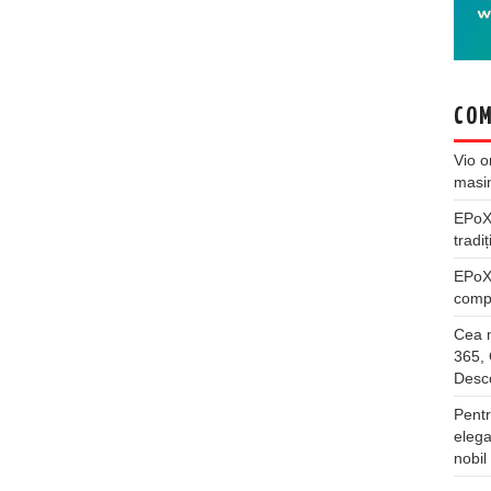
COM
Vio
o
masi
EPo
tradiț
EPo
compl
Cea m
365, 
Desco
Pentr
elega
nobil