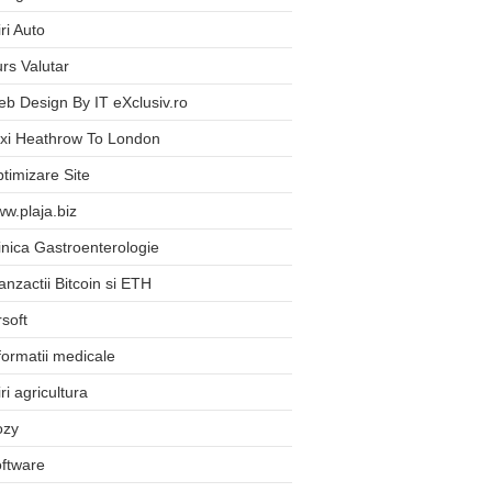
iri Auto
rs Valutar
b Design By IT eXclusiv.ro
xi Heathrow To London
timizare Site
w.plaja.biz
inica Gastroenterologie
anzactii Bitcoin si ETH
rsoft
formatii medicale
iri agricultura
ozy
ftware