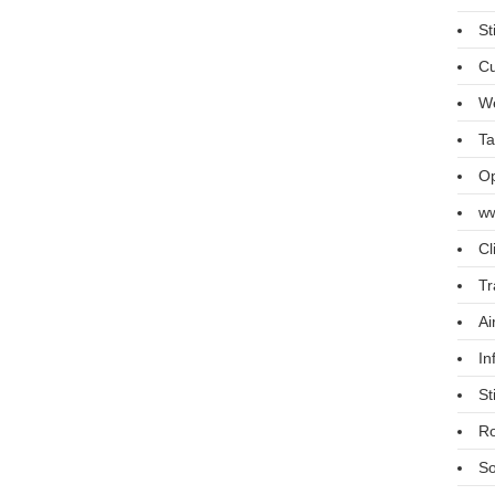
St
Cu
We
Ta
Op
ww
Cl
Tr
Ai
In
St
R
So