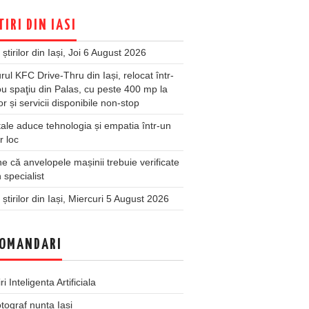
TIRI DIN IASI
 știrilor din Iași, Joi 6 August 2026
rul KFC Drive-Thru din Iași, relocat într-
u spaţiu din Palas, cu peste 400 mp la
ior și servicii disponibile non-stop
ale aduce tehnologia și empatia într-un
r loc
 că anvelopele mașinii trebuie verificate
 specialist
 știrilor din Iași, Miercuri 5 August 2026
OMANDARI
iri Inteligenta Artificiala
tograf nunta Iasi