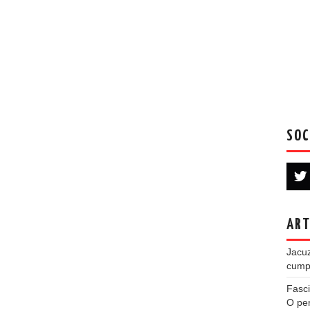
SOC
ART
Jacuz
cumpe
Fasci
O per