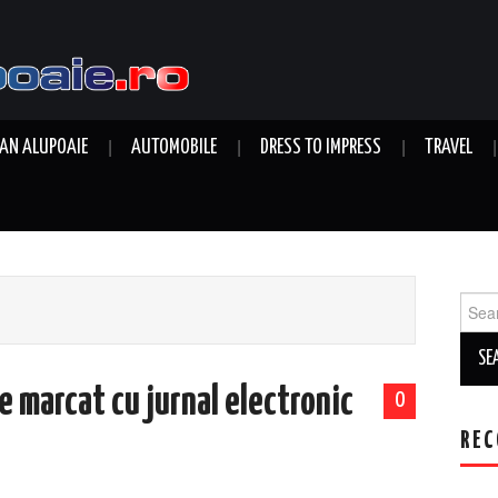
AN ALUPOAIE
AUTOMOBILE
DRESS TO IMPRESS
TRAVEL
Sear
for:
 marcat cu jurnal electronic
0
REC