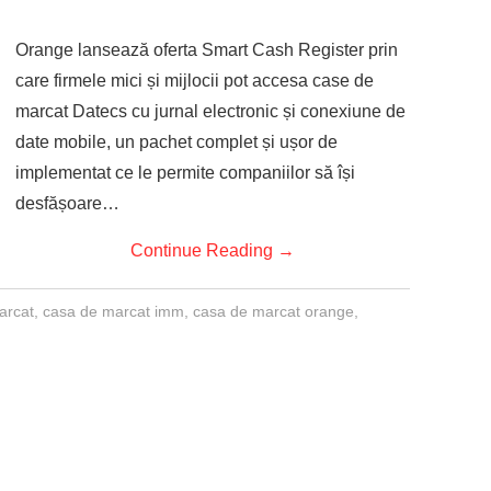
Orange lansează oferta Smart Cash Register prin
care firmele mici și mijlocii pot accesa case de
marcat Datecs cu jurnal electronic și conexiune de
date mobile, un pachet complet și ușor de
implementat ce le permite companiilor să își
desfășoare…
Continue Reading
→
arcat
,
casa de marcat imm
,
casa de marcat orange
,