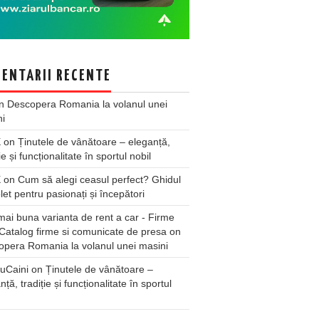
ENTARII RECENTE
n
Descopera Romania la volanul unei
ni
X
on
Ținutele de vânătoare – eleganță,
ie și funcționalitate în sportul nobil
X
on
Cum să alegi ceasul perfect? Ghidul
et pentru pasionați și începători
ai buna varianta de rent a car - Firme
Catalog firme si comunicate de presa
on
pera Romania la volanul unei masini
uCaini
on
Ținutele de vânătoare –
nță, tradiție și funcționalitate în sportul