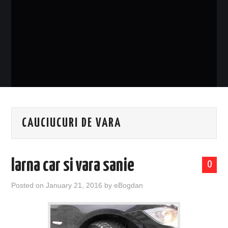
EVENIMENTE
TECH
BICICLETE
CAUCIUCURI DE VARA
Iarna car si vara sanie
0
Posted on
January 21, 2016
by
eBogdan