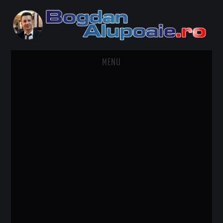
MENU
HOME
CONTACT
DESPRE BOGDAN ALUPOAIE
AUTOMOBILE
DRESS TO IMPRESS
TRAVEL