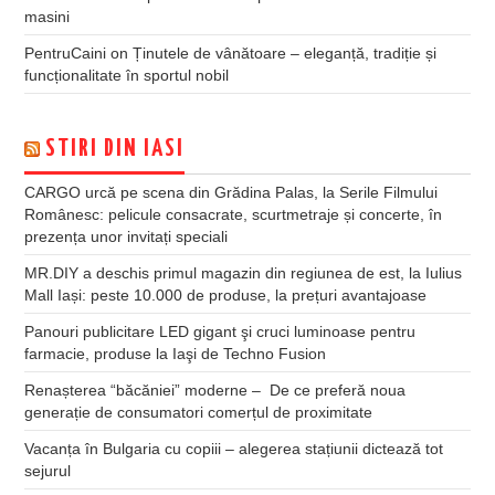
masini
PentruCaini
on
Ținutele de vânătoare – eleganță, tradiție și
funcționalitate în sportul nobil
STIRI DIN IASI
CARGO urcă pe scena din Grădina Palas, la Serile Filmului
Românesc: pelicule consacrate, scurtmetraje și concerte, în
prezența unor invitați speciali
MR.DIY a deschis primul magazin din regiunea de est, la Iulius
Mall Iași: peste 10.000 de produse, la prețuri avantajoase
Panouri publicitare LED gigant şi cruci luminoase pentru
farmacie, produse la Iaşi de Techno Fusion
Renașterea “băcăniei” moderne – De ce preferă noua
generație de consumatori comerțul de proximitate
Vacanța în Bulgaria cu copiii – alegerea stațiunii dictează tot
sejurul