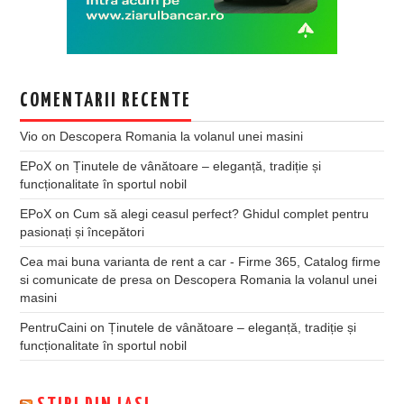
COMENTARII RECENTE
Vio
on
Descopera Romania la volanul unei masini
EPoX
on
Ținutele de vânătoare – eleganță, tradiție și
funcționalitate în sportul nobil
EPoX
on
Cum să alegi ceasul perfect? Ghidul complet pentru
pasionați și începători
Cea mai buna varianta de rent a car - Firme 365, Catalog firme
si comunicate de presa
on
Descopera Romania la volanul unei
masini
PentruCaini
on
Ținutele de vânătoare – eleganță, tradiție și
funcționalitate în sportul nobil