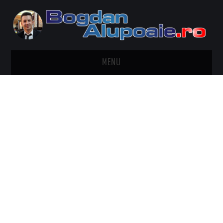
MENU
HOME
CONTACT
DESPRE BOGDAN ALUPOAIE
AUTOMOBILE
DRESS TO IMPRESS
TRAVEL