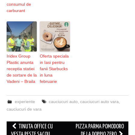
consumul de
carburant
Iridex Group
Oferta speciala
Plastic anunta
in Iasi pentru
receptia statiei
fanii Starbucks
de sortare de la
in luna
Vadeni – Braila
februarie
experiente
cauciucuri auto
,
cauciucuri auto vara
,
cauciucuri de vara
Post
TINUTA OFFICE CU
PIZZA PARMA POMODORO
navigation
VESTA PESTE SACOU
DE LA DOPPIO ZERO