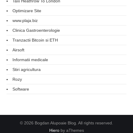
Taxi Heathrow To London
Optimizare Site
www.plaja.biz
Clinica Gastroenterologie
Tranzactii Bitcoin si ETH
Airsoft
Informatii medicale
Stiri agricultura
Rozy
Software
© 2026 Bogdan Alupoaie Blog. All rights reserved.
Hiero
by aThemes