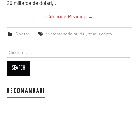
20 miliarde de dolari,…
Continue Reading
→
Diverse
criptomonede studiu
,
studiu cripto
Search
for:
RECOMANDARI