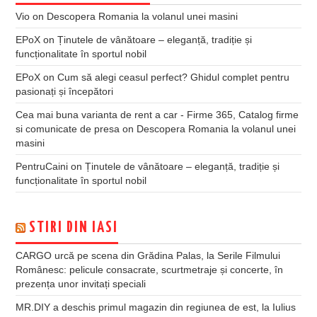
Vio
on
Descopera Romania la volanul unei masini
EPoX
on
Ținutele de vânătoare – eleganță, tradiție și
funcționalitate în sportul nobil
EPoX
on
Cum să alegi ceasul perfect? Ghidul complet pentru
pasionați și începători
Cea mai buna varianta de rent a car - Firme 365, Catalog firme
si comunicate de presa
on
Descopera Romania la volanul unei
masini
PentruCaini
on
Ținutele de vânătoare – eleganță, tradiție și
funcționalitate în sportul nobil
STIRI DIN IASI
CARGO urcă pe scena din Grădina Palas, la Serile Filmului
Românesc: pelicule consacrate, scurtmetraje și concerte, în
prezența unor invitați speciali
MR.DIY a deschis primul magazin din regiunea de est, la Iulius