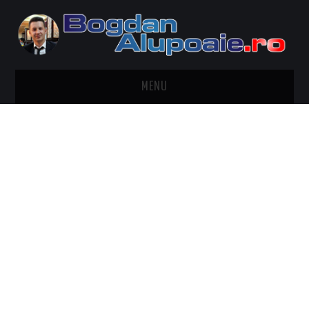
MENU
HOME
CONTACT
DESPRE BOGDAN ALUPOAIE
AUTOMOBILE
DRESS TO IMPRESS
TRAVEL