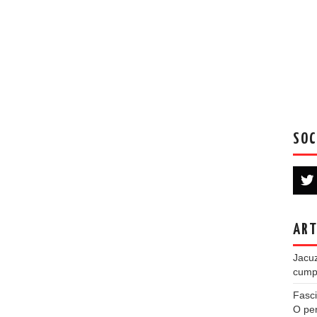
SOC
ART
Jacuz
cumpe
Fasci
O per