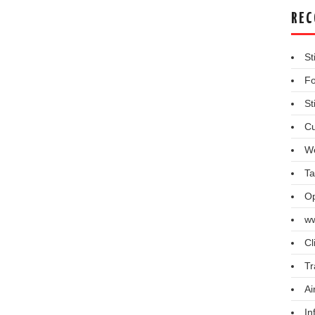
REC
St
Fo
St
Cu
We
Ta
Op
ww
Cl
Tr
Ai
In