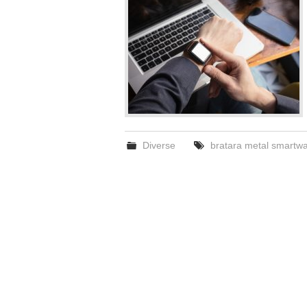
Diverse
bratara metal smartw