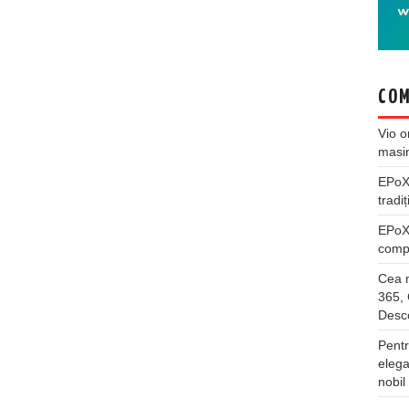
COM
Vio
o
masi
EPo
tradiț
EPo
compl
Cea m
365, 
Desco
Pentr
elega
nobil