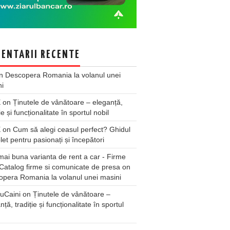
ENTARII RECENTE
n
Descopera Romania la volanul unei
ni
X
on
Ținutele de vânătoare – eleganță,
ie și funcționalitate în sportul nobil
X
on
Cum să alegi ceasul perfect? Ghidul
et pentru pasionați și începători
ai buna varianta de rent a car - Firme
Catalog firme si comunicate de presa
on
pera Romania la volanul unei masini
uCaini
on
Ținutele de vânătoare –
nță, tradiție și funcționalitate în sportul