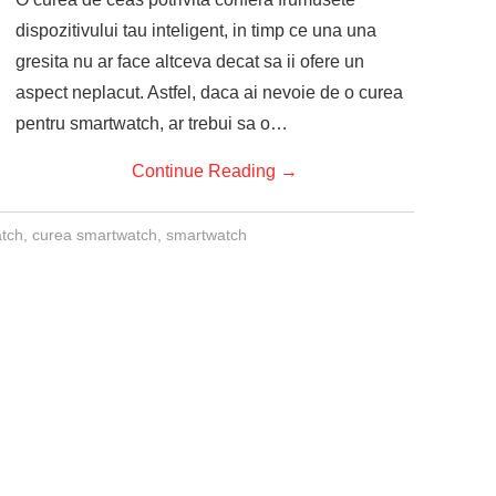
dispozitivului tau inteligent, in timp ce una una
gresita nu ar face altceva decat sa ii ofere un
aspect neplacut. Astfel, daca ai nevoie de o curea
pentru smartwatch, ar trebui sa o…
Continue Reading
→
atch
,
curea smartwatch
,
smartwatch