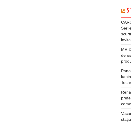
S
CARG
Seril
scurt
invita
MR.DI
de es
produ
Panou
lumin
Tech
Rena
prefe
comer
Vacan
stați