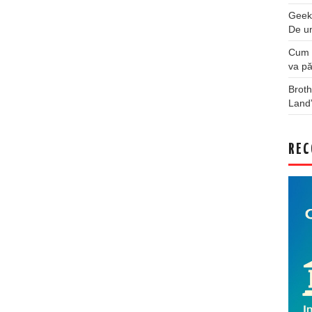
Geek
De u
Cum a
va pă
Broth
Land
REC