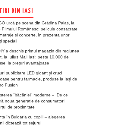
TIRI DIN IASI
O urcă pe scena din Grădina Palas, la
e Filmului Românesc: pelicule consacrate,
metraje și concerte, în prezența unor
ți speciali
Y a deschis primul magazin din regiunea
t, la Iulius Mall Iași: peste 10.000 de
se, la prețuri avantajoase
ri publicitare LED gigant şi cruci
oase pentru farmacie, produse la Iaşi de
no Fusion
șterea “băcăniei” moderne – De ce
ră noua generație de consumatori
țul de proximitate
ța în Bulgaria cu copiii – alegerea
unii dictează tot sejurul