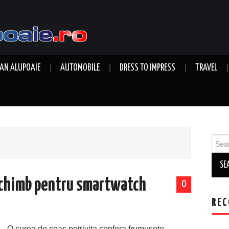
AN ALUPOAIE
AUTOMOBILE
DRESS TO IMPRESS
TRAVEL
Sear
for:
schimb pentru smartwatch
0
REC
O curea de ceas potrivita confera frumusete