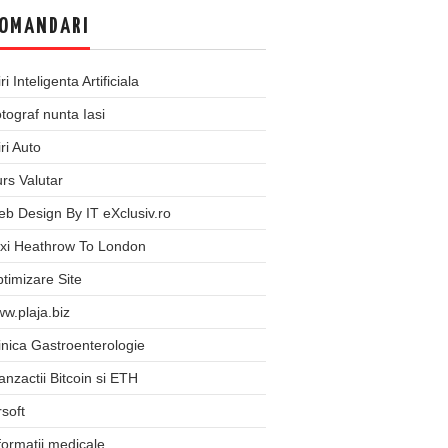
OMANDARI
iri Inteligenta Artificiala
tograf nunta Iasi
iri Auto
rs Valutar
b Design By IT eXclusiv.ro
xi Heathrow To London
timizare Site
w.plaja.biz
inica Gastroenterologie
anzactii Bitcoin si ETH
rsoft
formatii medicale