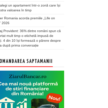
legi un apartament într-o zonă care își
stra valoarea în timp
er Romania acorda premiile „Life on
” 2026
j Provident: 36% dintre români spun că
rtat mult timp o etichetă impusă de
lți. 4 din 10 își formează o părere despre
a după prima conversație
OMANDAREA SAPTAMANII