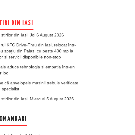
TIRI DIN IASI
 știrilor din Iași, Joi 6 August 2026
rul KFC Drive-Thru din Iași, relocat într-
u spaţiu din Palas, cu peste 400 mp la
ior și servicii disponibile non-stop
ale aduce tehnologia și empatia într-un
r loc
 că anvelopele mașinii trebuie verificate
 specialist
 știrilor din Iași, Miercuri 5 August 2026
OMANDARI