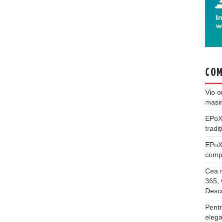
COM
Vio
o
masi
EPo
tradiț
EPo
compl
Cea m
365, 
Desco
Pentr
elega