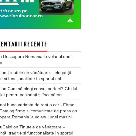
ENTARII RECENTE
n
Descopera Romania la volanul unei
ni
X
on
Ținutele de vânătoare – eleganță,
ie și funcționalitate în sportul nobil
X
on
Cum să alegi ceasul perfect? Ghidul
et pentru pasionați și începători
ai buna varianta de rent a car - Firme
Catalog firme si comunicate de presa
on
pera Romania la volanul unei masini
uCaini
on
Ținutele de vânătoare –
nță, tradiție și funcționalitate în sportul