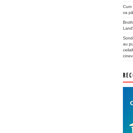
Cum a
va pă
Broth
Land
Sonda
au pu
ceila
cinev
REC