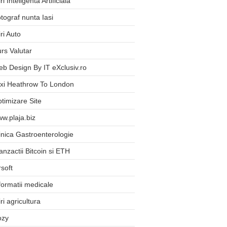
iri Inteligenta Artificiala
tograf nunta Iasi
iri Auto
rs Valutar
b Design By IT eXclusiv.ro
xi Heathrow To London
timizare Site
w.plaja.biz
inica Gastroenterologie
anzactii Bitcoin si ETH
rsoft
formatii medicale
iri agricultura
ozy