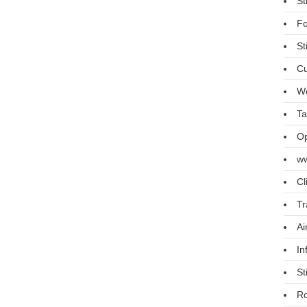
St
Fo
St
Cu
We
Ta
Op
ww
Cl
Tr
Ai
In
St
R