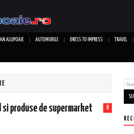
AN ALUPOAIE
AUTOMOBILE
DRESS TO IMPRESS
TRAVEL
Sear
RE
for:
d si produse de supermarket
8
REC