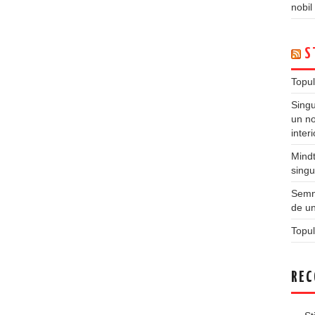
nobil
S
Topul
Singu
un no
inter
Mindt
singu
Semne
de un
Topul
REC