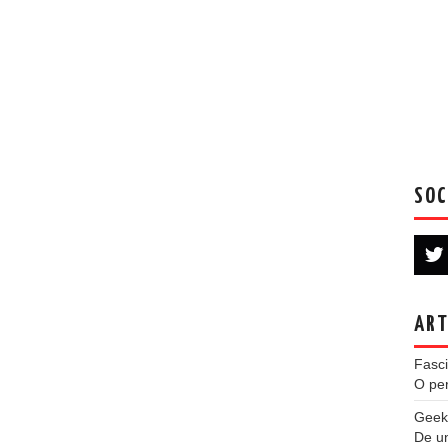
SOC
ART
Fasci
O per
Geek
De u