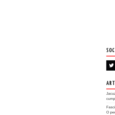
SOC
ART
Jacuz
cumpe
Fasci
O per