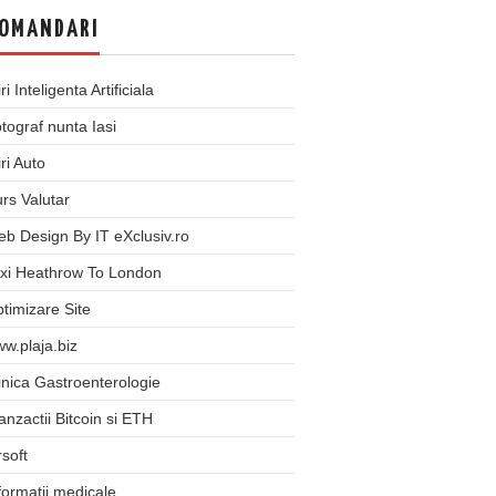
OMANDARI
iri Inteligenta Artificiala
tograf nunta Iasi
iri Auto
rs Valutar
b Design By IT eXclusiv.ro
xi Heathrow To London
timizare Site
w.plaja.biz
inica Gastroenterologie
anzactii Bitcoin si ETH
rsoft
formatii medicale