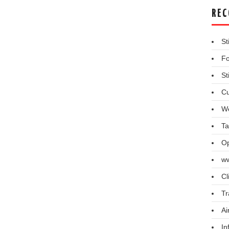
REC
St
Fo
St
Cu
We
Ta
Op
ww
Cl
Tr
Ai
In