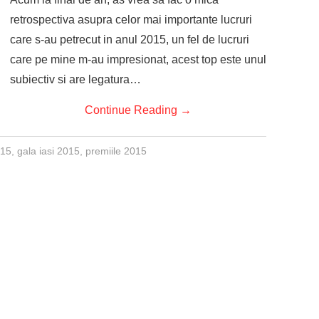
retrospectiva asupra celor mai importante lucruri
care s-au petrecut in anul 2015, un fel de lucruri
care pe mine m-au impresionat, acest top este unul
subiectiv si are legatura…
Continue Reading
→
015
,
gala iasi 2015
,
premiile 2015