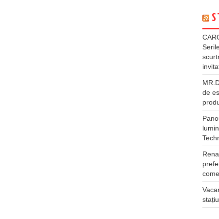
S
CARG
Seril
scurt
invita
MR.DI
de es
produ
Panou
lumin
Tech
Rena
prefe
comer
Vacan
stați