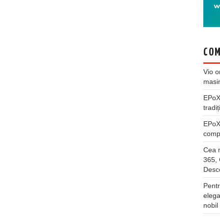
COM
Vio
o
masi
EPo
tradiț
EPo
compl
Cea m
365, 
Desco
Pentr
elega
nobil