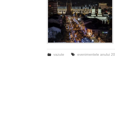
vazute
evenimentele anului 2