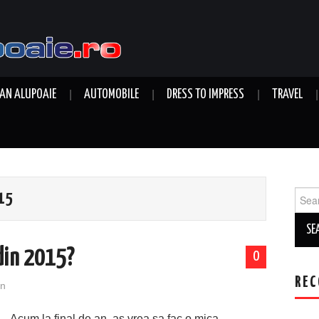
AN ALUPOAIE
AUTOMOBILE
DRESS TO IMPRESS
TRAVEL
Sear
15
for:
 din 2015?
0
REC
n
Acum la final de an, as vrea sa fac o mica