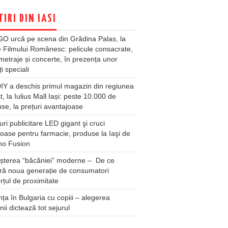
TIRI DIN IASI
O urcă pe scena din Grădina Palas, la
e Filmului Românesc: pelicule consacrate,
metraje și concerte, în prezența unor
ți speciali
Y a deschis primul magazin din regiunea
t, la Iulius Mall Iași: peste 10.000 de
se, la prețuri avantajoase
ri publicitare LED gigant şi cruci
oase pentru farmacie, produse la Iaşi de
no Fusion
șterea “băcăniei” moderne – De ce
ră noua generație de consumatori
țul de proximitate
ța în Bulgaria cu copiii – alegerea
unii dictează tot sejurul