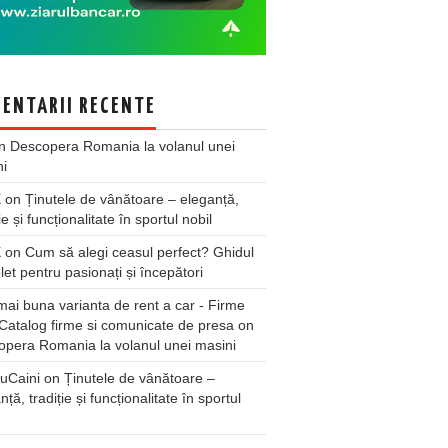
ENTARII RECENTE
n
Descopera Romania la volanul unei
ni
X
on
Ținutele de vânătoare – eleganță,
ie și funcționalitate în sportul nobil
X
on
Cum să alegi ceasul perfect? Ghidul
et pentru pasionați și începători
ai buna varianta de rent a car - Firme
Catalog firme si comunicate de presa
on
pera Romania la volanul unei masini
uCaini
on
Ținutele de vânătoare –
nță, tradiție și funcționalitate în sportul