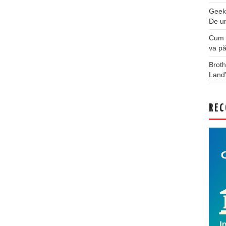
Geek
De u
Cum a
va pă
Broth
Land
REC