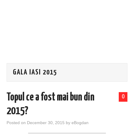
EVENIMENTE
TECH
BICICLETE
GALA IASI 2015
Topul ce a fost mai bun din
0
2015?
Posted on
December 30, 2015
by
eBogdan