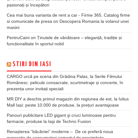
pasionați și începători
Cea mai buna varianta de rent a car - Firme 365, Catalog firme
si comunicate de presa
on
Descopera Romania la volanul unei
masini
PentruCaini
on
Ținutele de vânătoare – eleganță, tradiție și
funcționalitate în sportul nobil
STIRI DIN IASI
CARGO urcă pe scena din Grădina Palas, la Serile Filmului
Românesc: pelicule consacrate, scurtmetraje și concerte, în
prezența unor invitați speciali
MR.DIY a deschis primul magazin din regiunea de est, la Iulius
Mall Iași: peste 10.000 de produse, la prețuri avantajoase
Panouri publicitare LED gigant şi cruci luminoase pentru
farmacie, produse la Iaşi de Techno Fusion
Renașterea “băcăniei” moderne – De ce preferă noua
generație de consumatori comerțul de proximitate