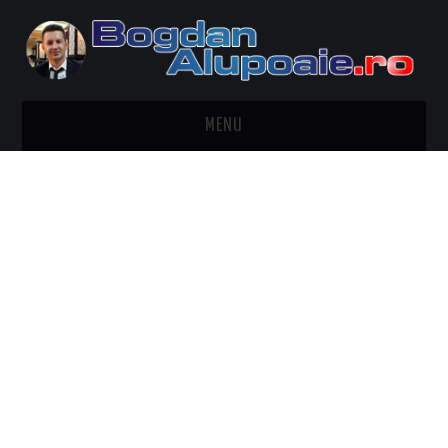
MENU
HOME
CONTACT
DESPRE BOGDAN ALUPOAIE
AUTOMOBILE
DRESS TO IMPRESS
TRAVEL