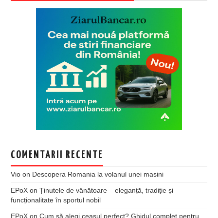
COMENTARII RECENTE
Vio
on
Descopera Romania la volanul unei masini
EPoX
on
Ținutele de vânătoare – eleganță, tradiție și
funcționalitate în sportul nobil
EPoX
on
Cum să alegi ceasul perfect? Ghidul complet pentru