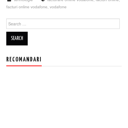
facturi online vodafone
,
vodafone
Search
for:
RECOMANDARI