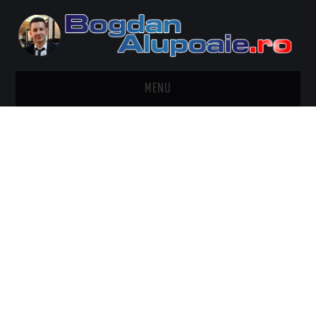
MENU
HOME
CONTACT
DESPRE BOGDAN ALUPOAIE
AUTOMOBILE
DRESS TO IMPRESS
TRAVEL