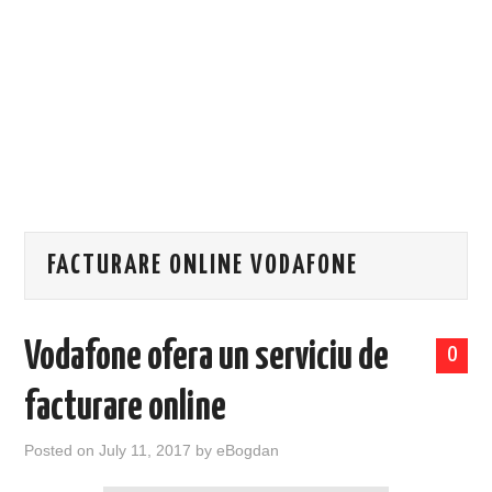
EVENIMENTE
TECH
BICICLETE
FACTURARE ONLINE VODAFONE
Vodafone ofera un serviciu de
0
facturare online
Posted on
July 11, 2017
by
eBogdan