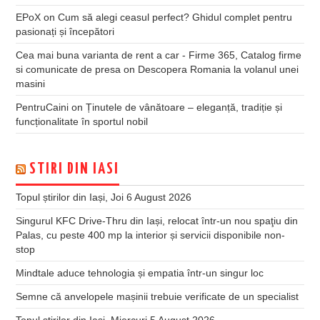
EPoX
on
Cum să alegi ceasul perfect? Ghidul complet pentru
pasionați și începători
Cea mai buna varianta de rent a car - Firme 365, Catalog firme
si comunicate de presa
on
Descopera Romania la volanul unei
masini
PentruCaini
on
Ținutele de vânătoare – eleganță, tradiție și
funcționalitate în sportul nobil
STIRI DIN IASI
Topul știrilor din Iași, Joi 6 August 2026
Singurul KFC Drive-Thru din Iași, relocat într-un nou spaţiu din
Palas, cu peste 400 mp la interior și servicii disponibile non-
stop
Mindtale aduce tehnologia și empatia într-un singur loc
Semne că anvelopele mașinii trebuie verificate de un specialist
Topul știrilor din Iași, Miercuri 5 August 2026