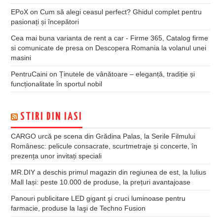
EPoX
on
Cum să alegi ceasul perfect? Ghidul complet pentru
pasionați și începători
Cea mai buna varianta de rent a car - Firme 365, Catalog firme
si comunicate de presa
on
Descopera Romania la volanul unei
masini
PentruCaini
on
Ținutele de vânătoare – eleganță, tradiție și
funcționalitate în sportul nobil
STIRI DIN IASI
CARGO urcă pe scena din Grădina Palas, la Serile Filmului
Românesc: pelicule consacrate, scurtmetraje și concerte, în
prezența unor invitați speciali
MR.DIY a deschis primul magazin din regiunea de est, la Iulius
Mall Iași: peste 10.000 de produse, la prețuri avantajoase
Panouri publicitare LED gigant şi cruci luminoase pentru
farmacie, produse la Iaşi de Techno Fusion