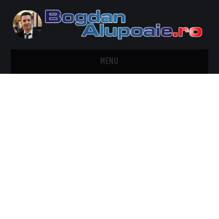
MENU
HOME
CONTACT
DESPRE BOGDAN ALUPOAIE
AUTOMOBILE
DRESS TO IMPRESS
TRAVEL