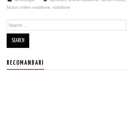
facturi online vodafone
,
vodafone
Search
for:
RECOMANDARI