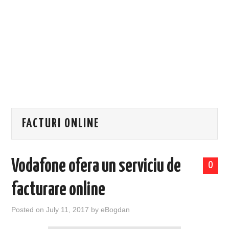
EVENIMENTE
TECH
BICICLETE
FACTURI ONLINE
Vodafone ofera un serviciu de
0
facturare online
Posted on
July 11, 2017
by
eBogdan