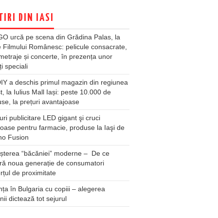
TIRI DIN IASI
O urcă pe scena din Grădina Palas, la
e Filmului Românesc: pelicule consacrate,
metraje și concerte, în prezența unor
ți speciali
Y a deschis primul magazin din regiunea
t, la Iulius Mall Iași: peste 10.000 de
se, la prețuri avantajoase
ri publicitare LED gigant şi cruci
oase pentru farmacie, produse la Iaşi de
no Fusion
șterea “băcăniei” moderne – De ce
ră noua generație de consumatori
țul de proximitate
ța în Bulgaria cu copiii – alegerea
unii dictează tot sejurul