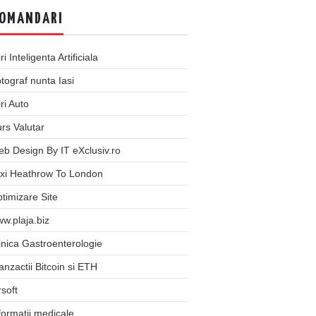
OMANDARI
iri Inteligenta Artificiala
tograf nunta Iasi
iri Auto
rs Valutar
b Design By IT eXclusiv.ro
xi Heathrow To London
timizare Site
w.plaja.biz
inica Gastroenterologie
anzactii Bitcoin si ETH
rsoft
formatii medicale