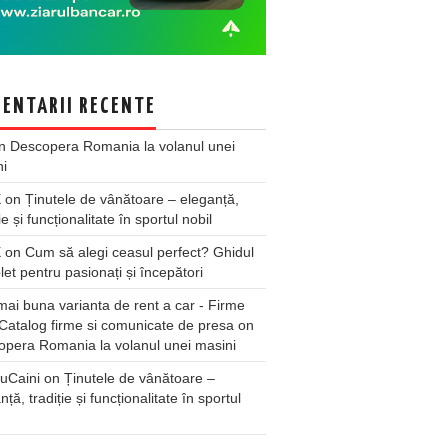
ENTARII RECENTE
n
Descopera Romania la volanul unei
ni
X
on
Ținutele de vânătoare – eleganță,
ie și funcționalitate în sportul nobil
X
on
Cum să alegi ceasul perfect? Ghidul
et pentru pasionați și începători
ai buna varianta de rent a car - Firme
Catalog firme si comunicate de presa
on
pera Romania la volanul unei masini
uCaini
on
Ținutele de vânătoare –
nță, tradiție și funcționalitate în sportul