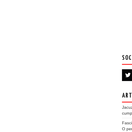
SOC
ART
Jacuz
cumpe
Fasci
O per