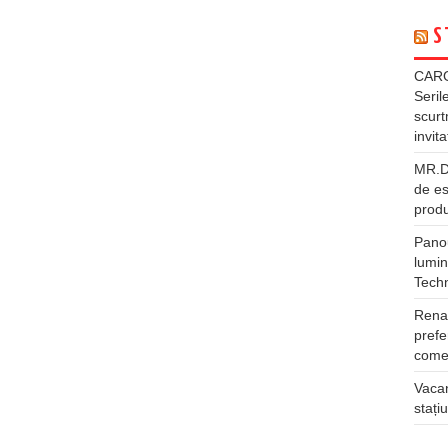
S
CARG
Seril
scurt
invita
MR.DI
de es
produ
Panou
lumin
Tech
Rena
prefe
comer
Vacan
stați