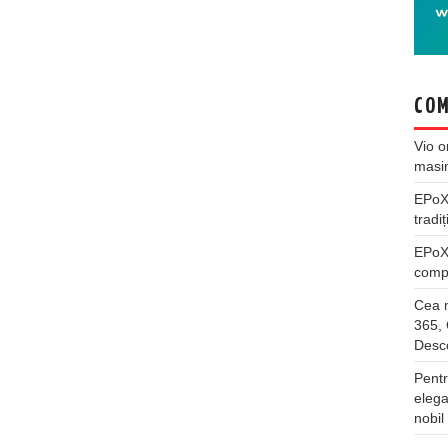
COM
Vio
o
masi
EPo
tradiț
EPo
compl
Cea m
365, 
Desco
Pentr
elega
nobil