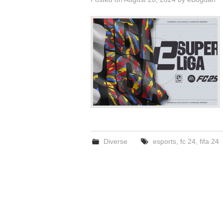
Diverse
esports
,
fc 24
,
fifa 24