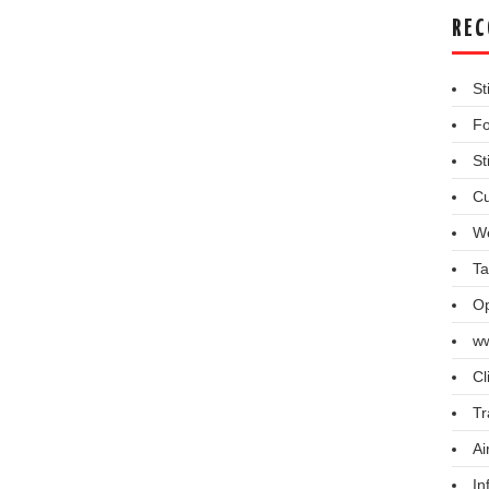
REC
St
Fo
St
Cu
We
Ta
Op
ww
Cl
Tr
Ai
In