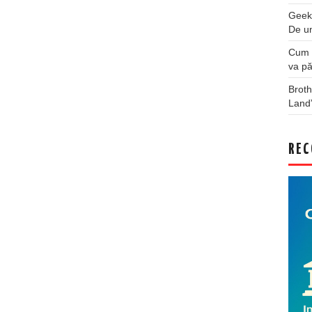
Geek
De u
Cum a
va pă
Broth
Land
REC