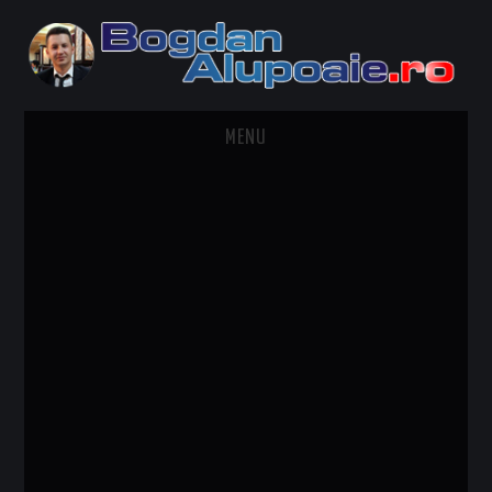
MENU
HOME
CONTACT
DESPRE BOGDAN ALUPOAIE
AUTOMOBILE
DRESS TO IMPRESS
TRAVEL