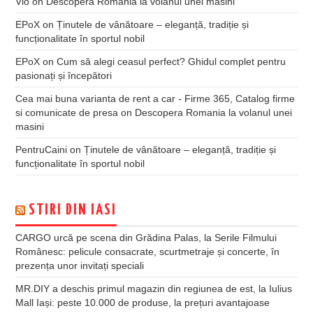
Vio
on
Descopera Romania la volanul unei masini
EPoX
on
Ținutele de vânătoare – eleganță, tradiție și
funcționalitate în sportul nobil
EPoX
on
Cum să alegi ceasul perfect? Ghidul complet pentru
pasionați și începători
Cea mai buna varianta de rent a car - Firme 365, Catalog firme
si comunicate de presa
on
Descopera Romania la volanul unei
masini
PentruCaini
on
Ținutele de vânătoare – eleganță, tradiție și
funcționalitate în sportul nobil
STIRI DIN IASI
CARGO urcă pe scena din Grădina Palas, la Serile Filmului
Românesc: pelicule consacrate, scurtmetraje și concerte, în
prezența unor invitați speciali
MR.DIY a deschis primul magazin din regiunea de est, la Iulius
Mall Iași: peste 10.000 de produse, la prețuri avantajoase