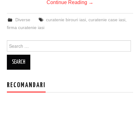
Continue Reading
→
Diverse
curatenie birouri iasi
,
curatenie case iasi
,
firma curatenie iasi
Search
for:
RECOMANDARI