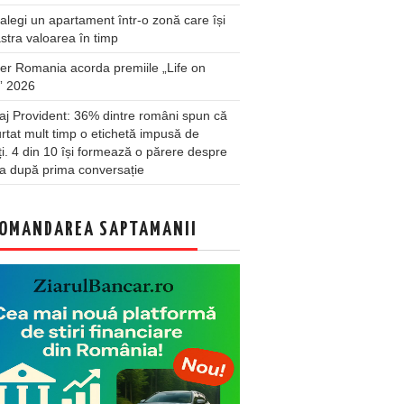
legi un apartament într-o zonă care își
stra valoarea în timp
er Romania acorda premiile „Life on
” 2026
j Provident: 36% dintre români spun că
rtat mult timp o etichetă impusă de
lți. 4 din 10 își formează o părere despre
a după prima conversație
OMANDAREA SAPTAMANII