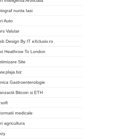
iri Inteligenta Artificiala
tograf nunta Iasi
iri Auto
rs Valutar
b Design By IT eXclusiv.ro
xi Heathrow To London
timizare Site
w.plaja.biz
inica Gastroenterologie
anzactii Bitcoin si ETH
rsoft
formatii medicale
iri agricultura
ozy