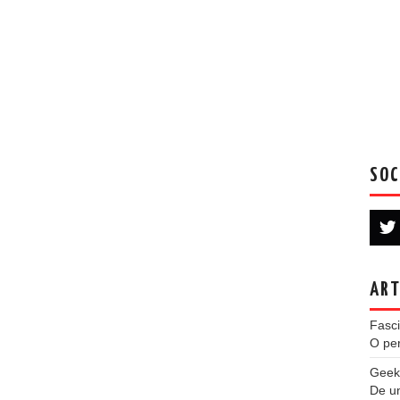
SOC
ART
Fasci
O per
Geek
De u