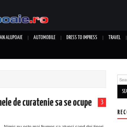
AN ALUPOAIE
AUTOMOBILE
DRESS TO IMPRESS
TRAVEL
Sear
for:
rmele de curatenie sa se ocupe
3
REC
Nimic nu este mai frumos ca atunci cand doi tineri