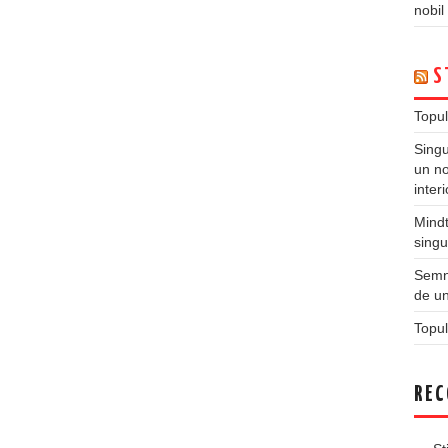
nobil
S
Topul
Singu
un no
inter
Mindt
singu
Semne
de un
Topul
REC