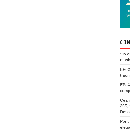
COM
Vio
o
masi
EPo
tradiț
EPo
compl
Cea m
365, 
Desco
Pentr
elega