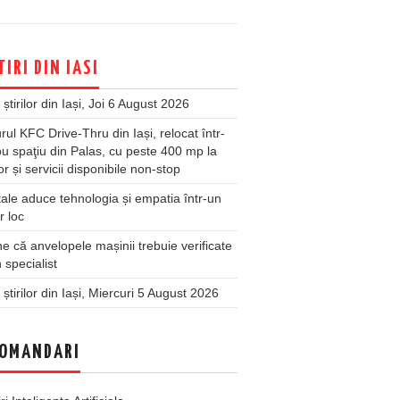
TIRI DIN IASI
 știrilor din Iași, Joi 6 August 2026
rul KFC Drive-Thru din Iași, relocat într-
u spaţiu din Palas, cu peste 400 mp la
ior și servicii disponibile non-stop
ale aduce tehnologia și empatia într-un
r loc
 că anvelopele mașinii trebuie verificate
 specialist
 știrilor din Iași, Miercuri 5 August 2026
OMANDARI