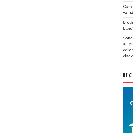
Cum a
va pă
Broth
Land
Sonda
au pu
ceila
cinev
REC