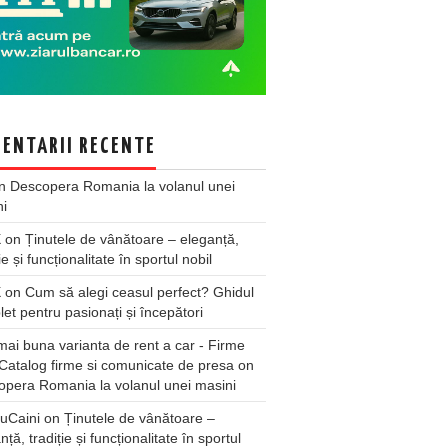
ENTARII RECENTE
n
Descopera Romania la volanul unei
ni
X
on
Ținutele de vânătoare – eleganță,
ie și funcționalitate în sportul nobil
X
on
Cum să alegi ceasul perfect? Ghidul
et pentru pasionați și începători
ai buna varianta de rent a car - Firme
Catalog firme si comunicate de presa
on
pera Romania la volanul unei masini
uCaini
on
Ținutele de vânătoare –
nță, tradiție și funcționalitate în sportul