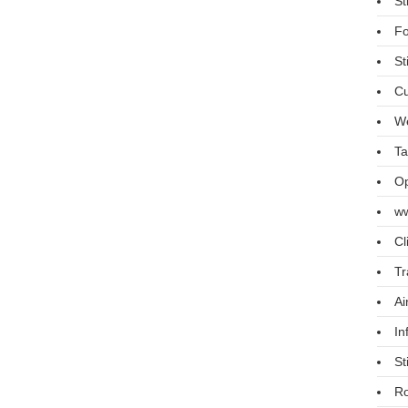
St
Fo
St
Cu
We
Ta
Op
ww
Cl
Tr
Ai
In
St
R