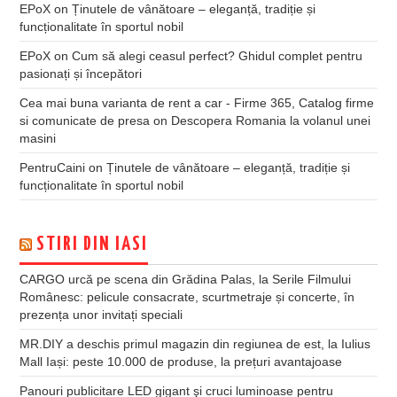
EPoX
on
Ținutele de vânătoare – eleganță, tradiție și
funcționalitate în sportul nobil
EPoX
on
Cum să alegi ceasul perfect? Ghidul complet pentru
pasionați și începători
Cea mai buna varianta de rent a car - Firme 365, Catalog firme
si comunicate de presa
on
Descopera Romania la volanul unei
masini
PentruCaini
on
Ținutele de vânătoare – eleganță, tradiție și
funcționalitate în sportul nobil
STIRI DIN IASI
CARGO urcă pe scena din Grădina Palas, la Serile Filmului
Românesc: pelicule consacrate, scurtmetraje și concerte, în
prezența unor invitați speciali
MR.DIY a deschis primul magazin din regiunea de est, la Iulius
Mall Iași: peste 10.000 de produse, la prețuri avantajoase
Panouri publicitare LED gigant şi cruci luminoase pentru