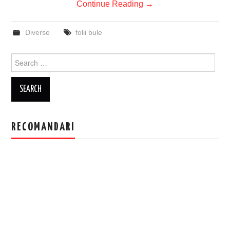
Continue Reading
→
Diverse
folii bule
Search
for:
RECOMANDARI