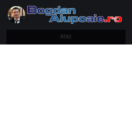
MENU
HOME
CONTACT
DESPRE BOGDAN ALUPOAIE
AUTOMOBILE
DRESS TO IMPRESS
TRAVEL