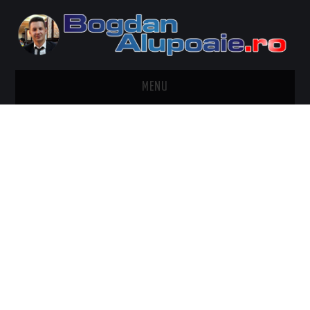
MENU
HOME
CONTACT
DESPRE BOGDAN ALUPOAIE
AUTOMOBILE
DRESS TO IMPRESS
TRAVEL