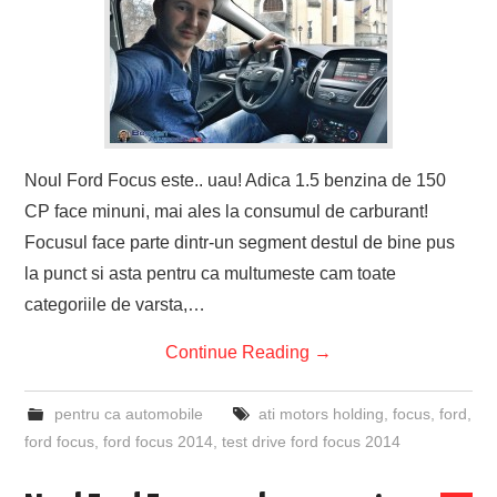
Noul Ford Focus este.. uau! Adica 1.5 benzina de 150
CP face minuni, mai ales la consumul de carburant!
Focusul face parte dintr-un segment destul de bine pus
la punct si asta pentru ca multumeste cam toate
categoriile de varsta,…
Continue Reading
→
pentru ca automobile
ati motors holding
,
focus
,
ford
,
ford focus
,
ford focus 2014
,
test drive ford focus 2014