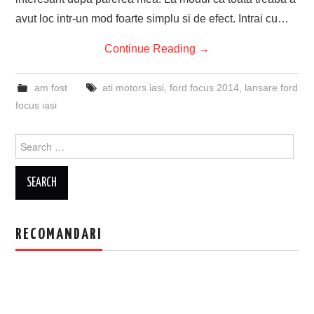
avut loc intr-un mod foarte simplu si de efect. Intrai cu…
Continue Reading
→
am fost
ati motors iasi
,
ford focus 2014
,
lansare ford
focus iasi
Search
for:
RECOMANDARI