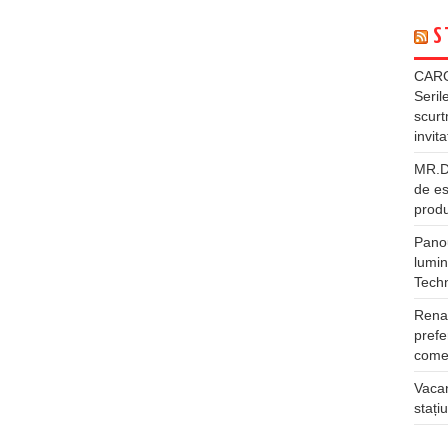
S
CARG
Seril
scurt
invita
MR.DI
de es
produ
Panou
lumin
Tech
Rena
prefe
comer
Vacan
stați