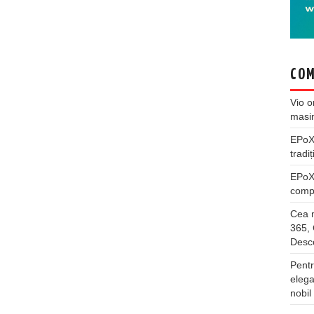
COM
Vio
o
masi
EPo
tradiț
EPo
compl
Cea m
365, 
Desco
Pentr
elega
nobil