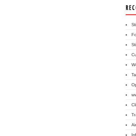
REC
St
Fo
St
Cu
We
Ta
Op
ww
Cl
Tr
Ai
In