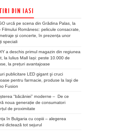
TIRI DIN IASI
O urcă pe scena din Grădina Palas, la
e Filmului Românesc: pelicule consacrate,
metraje și concerte, în prezența unor
ți speciali
Y a deschis primul magazin din regiunea
t, la Iulius Mall Iași: peste 10.000 de
se, la prețuri avantajoase
ri publicitare LED gigant şi cruci
oase pentru farmacie, produse la Iaşi de
no Fusion
șterea “băcăniei” moderne – De ce
ră noua generație de consumatori
țul de proximitate
ța în Bulgaria cu copiii – alegerea
unii dictează tot sejurul