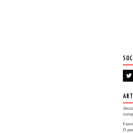
SOC
ART
Jacuz
cumpe
Fasci
O per