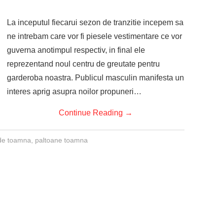
La inceputul fiecarui sezon de tranzitie incepem sa
ne intrebam care vor fi piesele vestimentare ce vor
guverna anotimpul respectiv, in final ele
reprezentand noul centru de greutate pentru
garderoba noastra. Publicul masculin manifesta un
interes aprig asupra noilor propuneri…
Continue Reading
→
de toamna
,
paltoane toamna