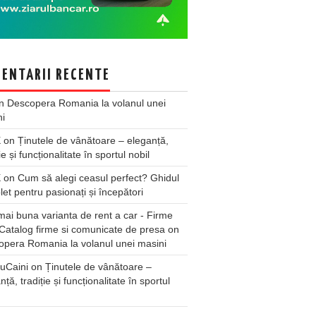
ENTARII RECENTE
n
Descopera Romania la volanul unei
ni
X
on
Ținutele de vânătoare – eleganță,
ie și funcționalitate în sportul nobil
X
on
Cum să alegi ceasul perfect? Ghidul
et pentru pasionați și începători
ai buna varianta de rent a car - Firme
Catalog firme si comunicate de presa
on
pera Romania la volanul unei masini
uCaini
on
Ținutele de vânătoare –
nță, tradiție și funcționalitate în sportul