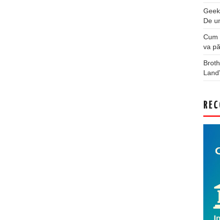
Geek
De u
Cum a
va pă
Broth
Land
REC