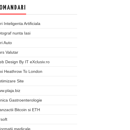
OMANDARI
iri Inteligenta Artificiala
tograf nunta Iasi
iri Auto
rs Valutar
b Design By IT eXclusiv.ro
xi Heathrow To London
timizare Site
w.plaja.biz
inica Gastroenterologie
anzactii Bitcoin si ETH
rsoft
formatii medicale