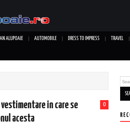
AN ALUPOAIE
AUTOMOBILE
DRESS TO IMPRESS
TRAVEL
Sear
for:
e vestimentare in care se
0
REC
onul acesta