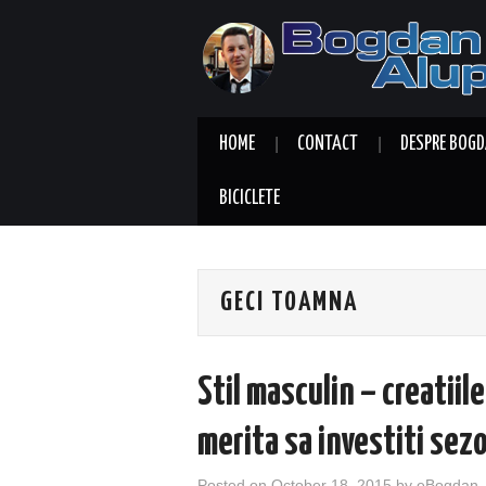
HOME
CONTACT
DESPRE BOGD
BICICLETE
GECI TOAMNA
Stil masculin – creatiil
merita sa investiti sez
Posted on
October 18, 2015
by
eBogdan