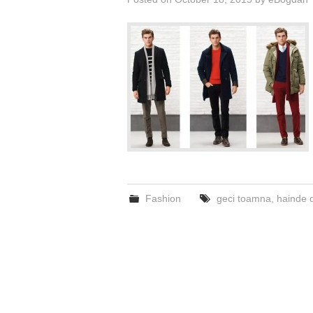
Fashion
geci toamna
,
hainde 