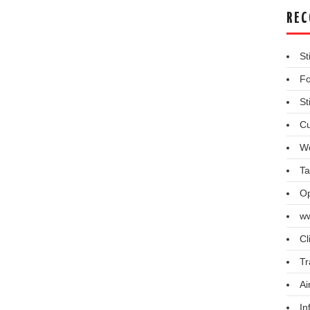
REC
St
Fo
St
Cu
We
Ta
Op
ww
Cl
Tr
Ai
In