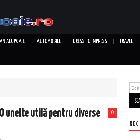
AN ALUPOAIE
AUTOMOBILE
DRESS TO IMPRESS
TRAVEL
Sear
for:
O unelte utilă pentru diverse
0
REC
an