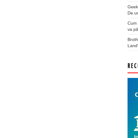
Geek
De u
Cum a
va pă
Broth
Land
REC