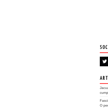
SOC
ART
Jacuz
cumpe
Fasci
O per