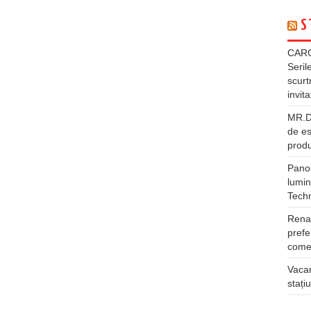
S
CARG
Seril
scurt
invita
MR.DI
de es
produ
Panou
lumin
Tech
Rena
prefe
comer
Vacan
stați