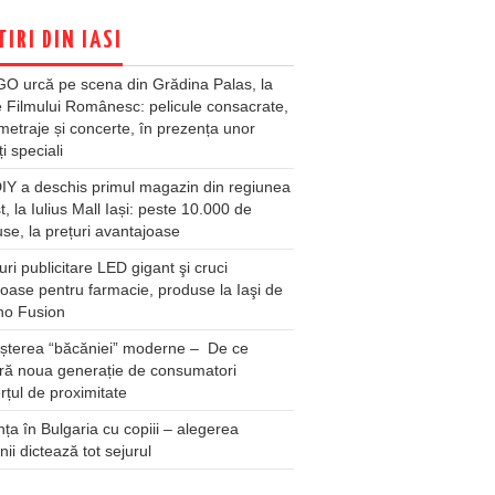
TIRI DIN IASI
O urcă pe scena din Grădina Palas, la
e Filmului Românesc: pelicule consacrate,
metraje și concerte, în prezența unor
ți speciali
Y a deschis primul magazin din regiunea
t, la Iulius Mall Iași: peste 10.000 de
se, la prețuri avantajoase
ri publicitare LED gigant şi cruci
oase pentru farmacie, produse la Iaşi de
no Fusion
șterea “băcăniei” moderne – De ce
ră noua generație de consumatori
țul de proximitate
ța în Bulgaria cu copiii – alegerea
unii dictează tot sejurul