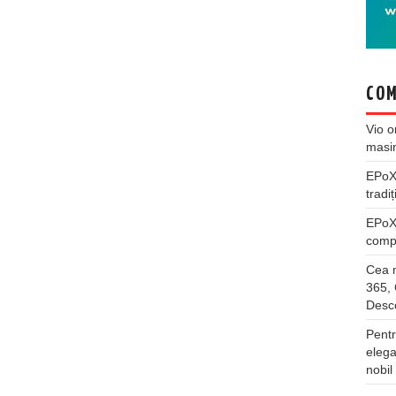
COM
Vio
o
masi
EPo
tradiț
EPo
compl
Cea m
365, 
Desco
Pentr
elega
nobil