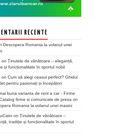
ENTARII RECENTE
n
Descopera Romania la volanul unei
ni
X
on
Ținutele de vânătoare – eleganță,
ie și funcționalitate în sportul nobil
X
on
Cum să alegi ceasul perfect? Ghidul
et pentru pasionați și începători
ai buna varianta de rent a car - Firme
Catalog firme si comunicate de presa
on
pera Romania la volanul unei masini
uCaini
on
Ținutele de vânătoare –
nță, tradiție și funcționalitate în sportul