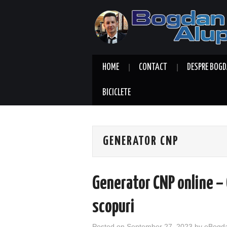
HOME
CONTACT
DESPRE BOGD
BICICLETE
GENERATOR CNP
Generator CNP online – 
scopuri
Posted on
September 27, 2023
by
eBogd