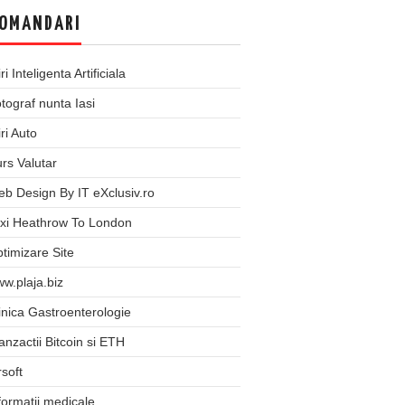
OMANDARI
iri Inteligenta Artificiala
tograf nunta Iasi
iri Auto
rs Valutar
b Design By IT eXclusiv.ro
xi Heathrow To London
timizare Site
w.plaja.biz
inica Gastroenterologie
anzactii Bitcoin si ETH
rsoft
formatii medicale