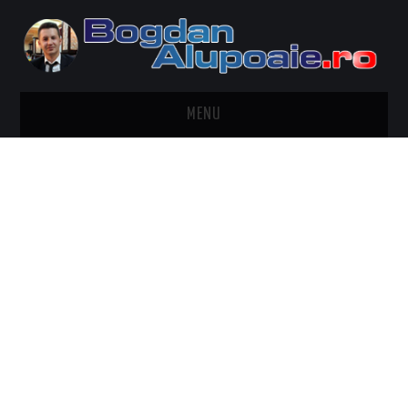
MENU
HOME
CONTACT
DESPRE BOGDAN ALUPOAIE
AUTOMOBILE
DRESS TO IMPRESS
TRAVEL