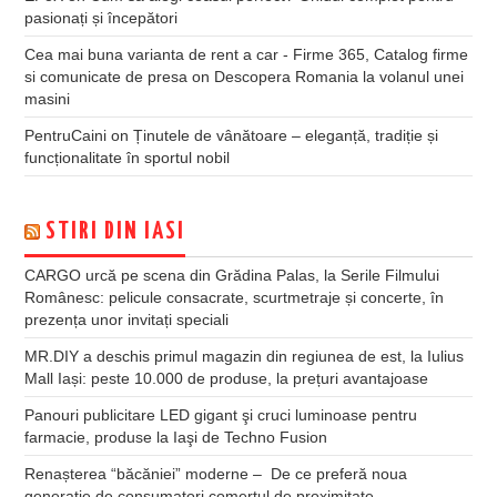
pasionați și începători
Cea mai buna varianta de rent a car - Firme 365, Catalog firme
si comunicate de presa
on
Descopera Romania la volanul unei
masini
PentruCaini
on
Ținutele de vânătoare – eleganță, tradiție și
funcționalitate în sportul nobil
STIRI DIN IASI
CARGO urcă pe scena din Grădina Palas, la Serile Filmului
Românesc: pelicule consacrate, scurtmetraje și concerte, în
prezența unor invitați speciali
MR.DIY a deschis primul magazin din regiunea de est, la Iulius
Mall Iași: peste 10.000 de produse, la prețuri avantajoase
Panouri publicitare LED gigant şi cruci luminoase pentru
farmacie, produse la Iaşi de Techno Fusion
Renașterea “băcăniei” moderne – De ce preferă noua
generație de consumatori comerțul de proximitate