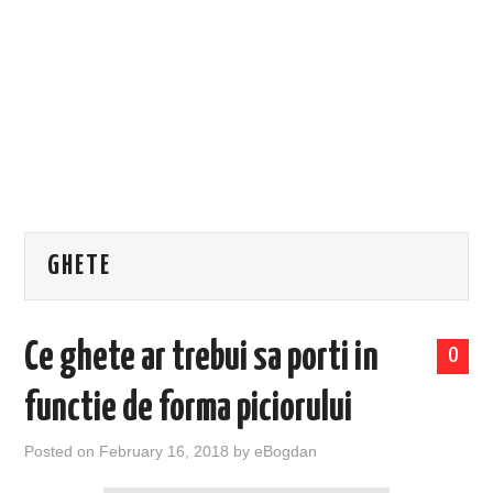
EVENIMENTE
TECH
BICICLETE
GHETE
Ce ghete ar trebui sa porti in
0
functie de forma piciorului
Posted on
February 16, 2018
by
eBogdan