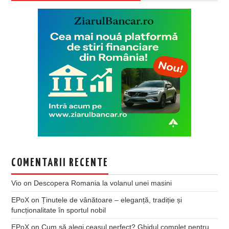
COMENTARII RECENTE
Vio
on
Descopera Romania la volanul unei masini
EPoX
on
Ținutele de vânătoare – eleganță, tradiție și
funcționalitate în sportul nobil
EPoX
on
Cum să alegi ceasul perfect? Ghidul complet pentru