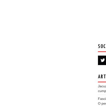
SOC
ART
Jacuz
cumpe
Fasci
O per