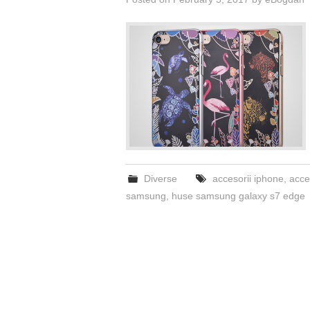
Diverse
accesorii iphone
,
acce
samsung
,
huse samsung galaxy s7 edge