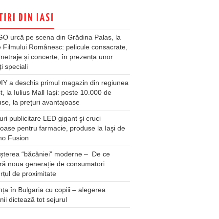
TIRI DIN IASI
O urcă pe scena din Grădina Palas, la
e Filmului Românesc: pelicule consacrate,
metraje și concerte, în prezența unor
ți speciali
Y a deschis primul magazin din regiunea
t, la Iulius Mall Iași: peste 10.000 de
se, la prețuri avantajoase
ri publicitare LED gigant şi cruci
oase pentru farmacie, produse la Iaşi de
no Fusion
șterea “băcăniei” moderne – De ce
ră noua generație de consumatori
țul de proximitate
ța în Bulgaria cu copiii – alegerea
unii dictează tot sejurul