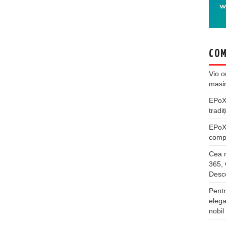
COM
Vio
o
masi
EPo
tradiț
EPo
compl
Cea m
365, 
Desco
Pentr
elega
nobil