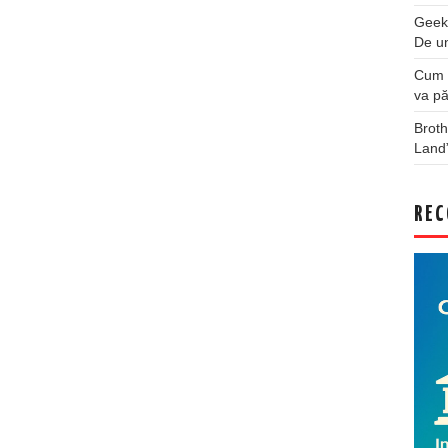
Geek
De u
Cum a
va pă
Broth
Land
REC