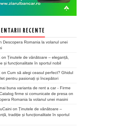
ENTARII RECENTE
n
Descopera Romania la volanul unei
ni
X
on
Ținutele de vânătoare – eleganță,
ie și funcționalitate în sportul nobil
X
on
Cum să alegi ceasul perfect? Ghidul
et pentru pasionați și începători
ai buna varianta de rent a car - Firme
Catalog firme si comunicate de presa
on
pera Romania la volanul unei masini
uCaini
on
Ținutele de vânătoare –
nță, tradiție și funcționalitate în sportul