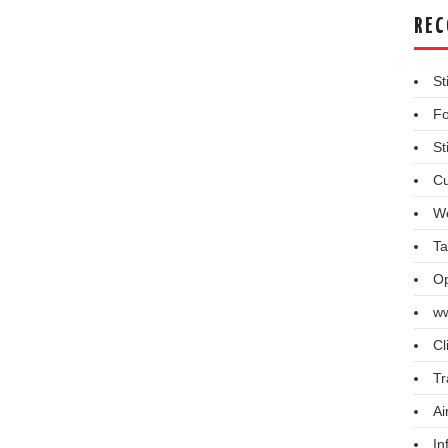
REC
St
Fo
St
Cu
We
Ta
Op
ww
Cl
Tr
Ai
In