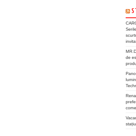
S
CARG
Seril
scurt
invita
MR.DI
de es
produ
Panou
lumin
Tech
Rena
prefe
comer
Vacan
stați