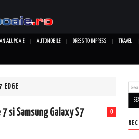
AN ALUPOAIE
AUTOMOBILE
DRESS TO IMPRESS
TRAVEL
Sear
7 EDGE
for:
e 7 si Samsung Galaxy S7
0
REC