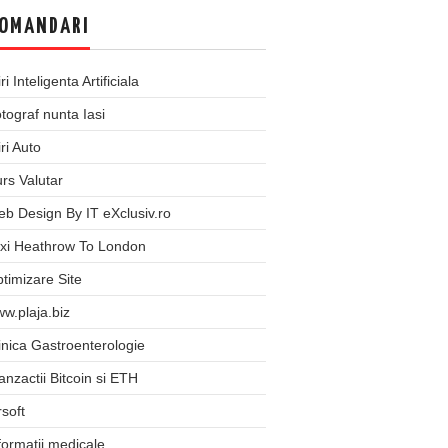
OMANDARI
iri Inteligenta Artificiala
tograf nunta Iasi
iri Auto
rs Valutar
b Design By IT eXclusiv.ro
xi Heathrow To London
timizare Site
w.plaja.biz
inica Gastroenterologie
anzactii Bitcoin si ETH
rsoft
formatii medicale