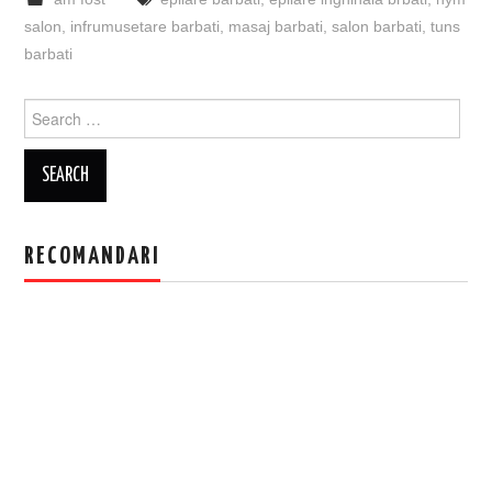
salon
,
infrumusetare barbati
,
masaj barbati
,
salon barbati
,
tuns
barbati
Search
for:
RECOMANDARI