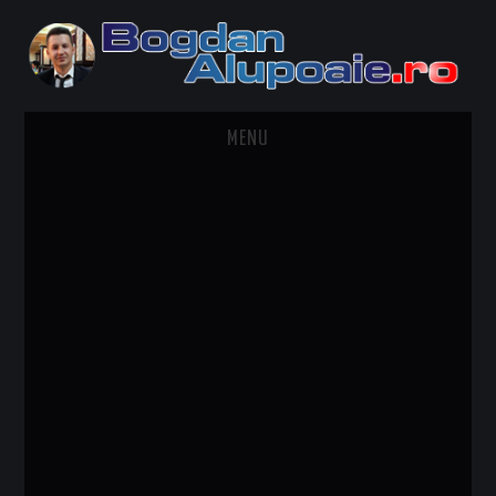
MENU
HOME
CONTACT
DESPRE BOGDAN ALUPOAIE
AUTOMOBILE
DRESS TO IMPRESS
TRAVEL