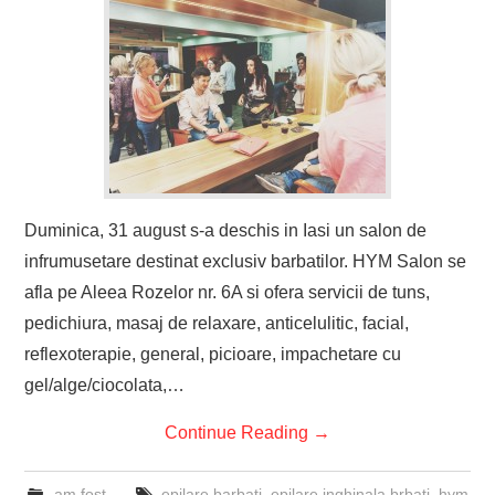
Duminica, 31 august s-a deschis in Iasi un salon de
infrumusetare destinat exclusiv barbatilor. HYM Salon se
afla pe Aleea Rozelor nr. 6A si ofera servicii de tuns,
pedichiura, masaj de relaxare, anticelulitic, facial,
reflexoterapie, general, picioare, impachetare cu
gel/alge/ciocolata,…
Continue Reading
→
am fost
epilare barbati
,
epilare inghinala brbati
,
hym