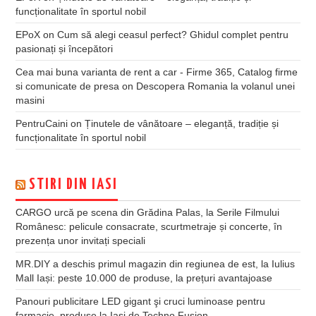
funcționalitate în sportul nobil
EPoX
on
Cum să alegi ceasul perfect? Ghidul complet pentru
pasionați și începători
Cea mai buna varianta de rent a car - Firme 365, Catalog firme
si comunicate de presa
on
Descopera Romania la volanul unei
masini
PentruCaini
on
Ținutele de vânătoare – eleganță, tradiție și
funcționalitate în sportul nobil
STIRI DIN IASI
CARGO urcă pe scena din Grădina Palas, la Serile Filmului
Românesc: pelicule consacrate, scurtmetraje și concerte, în
prezența unor invitați speciali
MR.DIY a deschis primul magazin din regiunea de est, la Iulius
Mall Iași: peste 10.000 de produse, la prețuri avantajoase
Panouri publicitare LED gigant şi cruci luminoase pentru
farmacie, produse la Iaşi de Techno Fusion