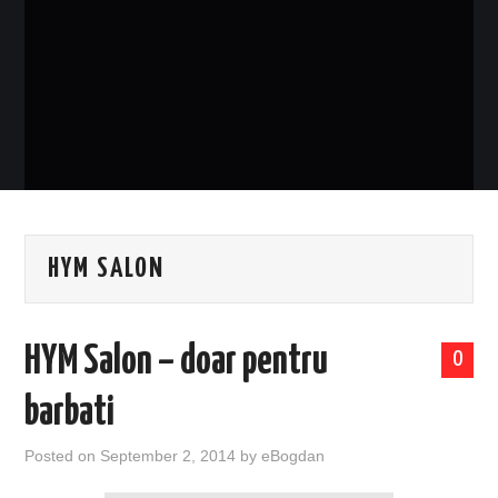
EVENIMENTE
TECH
BICICLETE
HYM SALON
HYM Salon – doar pentru
0
barbati
Posted on
September 2, 2014
by
eBogdan