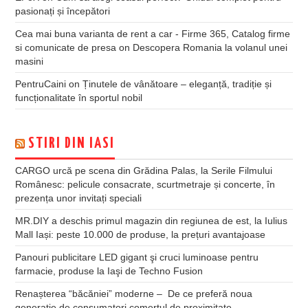
pasionați și începători
Cea mai buna varianta de rent a car - Firme 365, Catalog firme
si comunicate de presa
on
Descopera Romania la volanul unei
masini
PentruCaini
on
Ținutele de vânătoare – eleganță, tradiție și
funcționalitate în sportul nobil
STIRI DIN IASI
CARGO urcă pe scena din Grădina Palas, la Serile Filmului
Românesc: pelicule consacrate, scurtmetraje și concerte, în
prezența unor invitați speciali
MR.DIY a deschis primul magazin din regiunea de est, la Iulius
Mall Iași: peste 10.000 de produse, la prețuri avantajoase
Panouri publicitare LED gigant şi cruci luminoase pentru
farmacie, produse la Iaşi de Techno Fusion
Renașterea “băcăniei” moderne – De ce preferă noua
generație de consumatori comerțul de proximitate