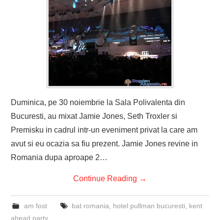
Duminica, pe 30 noiembrie la Sala Polivalenta din
Bucuresti, au mixat Jamie Jones, Seth Troxler si
Premisku in cadrul intr-un eveniment privat la care am
avut si eu ocazia sa fiu prezent. Jamie Jones revine in
Romania dupa aproape 2…
Continue Reading
→
am fost
bat romania
,
hotel pullman bucuresti
,
kent
ahead party