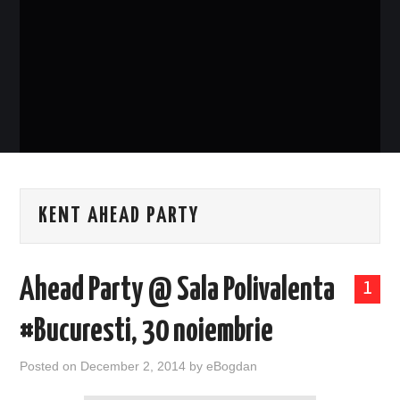
EVENIMENTE
TECH
BICICLETE
KENT AHEAD PARTY
Ahead Party @ Sala Polivalenta
1
#Bucuresti, 30 noiembrie
Posted on
December 2, 2014
by
eBogdan