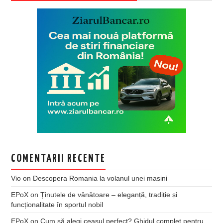
COMENTARII RECENTE
Vio
on
Descopera Romania la volanul unei masini
EPoX
on
Ținutele de vânătoare – eleganță, tradiție și
funcționalitate în sportul nobil
EPoX
on
Cum să alegi ceasul perfect? Ghidul complet pentru