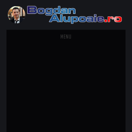
MENU
HOME
CONTACT
DESPRE BOGDAN ALUPOAIE
AUTOMOBILE
DRESS TO IMPRESS
TRAVEL