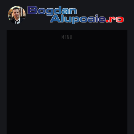
MENU
HOME
CONTACT
DESPRE BOGDAN ALUPOAIE
AUTOMOBILE
DRESS TO IMPRESS
TRAVEL