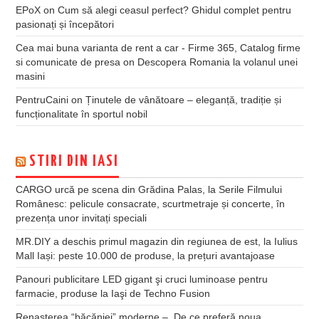
EPoX
on
Cum să alegi ceasul perfect? Ghidul complet pentru
pasionați și începători
Cea mai buna varianta de rent a car - Firme 365, Catalog firme
si comunicate de presa
on
Descopera Romania la volanul unei
masini
PentruCaini
on
Ținutele de vânătoare – eleganță, tradiție și
funcționalitate în sportul nobil
STIRI DIN IASI
CARGO urcă pe scena din Grădina Palas, la Serile Filmului
Românesc: pelicule consacrate, scurtmetraje și concerte, în
prezența unor invitați speciali
MR.DIY a deschis primul magazin din regiunea de est, la Iulius
Mall Iași: peste 10.000 de produse, la prețuri avantajoase
Panouri publicitare LED gigant şi cruci luminoase pentru
farmacie, produse la Iaşi de Techno Fusion
Renașterea “băcăniei” moderne – De ce preferă noua