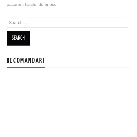
pacurari
,
taraful domnesc
Search
for:
RECOMANDARI