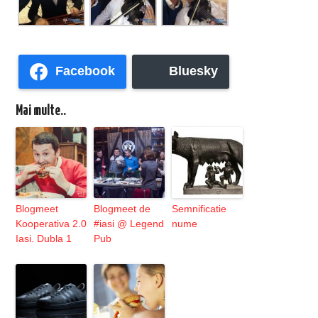
Facebook
Bluesky
Mai multe..
Blogmeet
Blogmeet de
Semnificatie
Kooperativa 2.0
#iasi @ Legend
nume
Iasi. Dubla 1
Pub