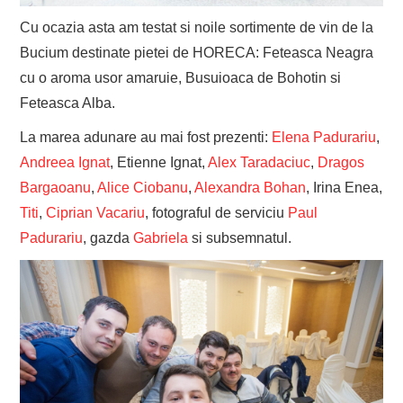
Cu ocazia asta am testat si noile sortimente de vin de la
Bucium destinate pietei de HORECA: Feteasca Neagra
cu o aroma usor amaruie, Busuioaca de Bohotin si
Feteasca Alba.
La marea adunare au mai fost prezenti:
Elena Padurariu
,
Andreea Ignat
, Etienne Ignat,
Alex Taradaciuc
,
Dragos
Bargaoanu
,
Alice Ciobanu
,
Alexandra Bohan
, Irina Enea,
Titi
,
Ciprian Vacariu
, fotograful de serviciu
Paul
Padurariu
, gazda
Gabriela
si subsemnatul.