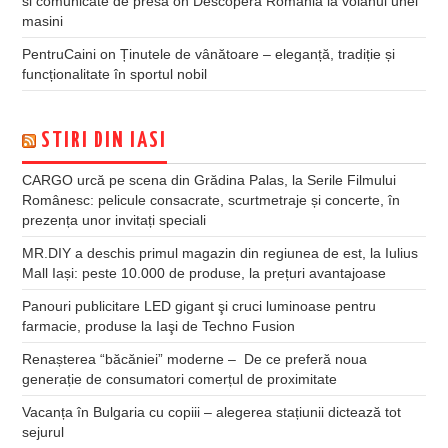
si comunicate de presa
on
Descopera Romania la volanul unei
masini
PentruCaini
on
Ținutele de vânătoare – eleganță, tradiție și
funcționalitate în sportul nobil
STIRI DIN IASI
CARGO urcă pe scena din Grădina Palas, la Serile Filmului
Românesc: pelicule consacrate, scurtmetraje și concerte, în
prezența unor invitați speciali
MR.DIY a deschis primul magazin din regiunea de est, la Iulius
Mall Iași: peste 10.000 de produse, la prețuri avantajoase
Panouri publicitare LED gigant şi cruci luminoase pentru
farmacie, produse la Iaşi de Techno Fusion
Renașterea “băcăniei” moderne – De ce preferă noua
generație de consumatori comerțul de proximitate
Vacanța în Bulgaria cu copiii – alegerea stațiunii dictează tot
sejurul