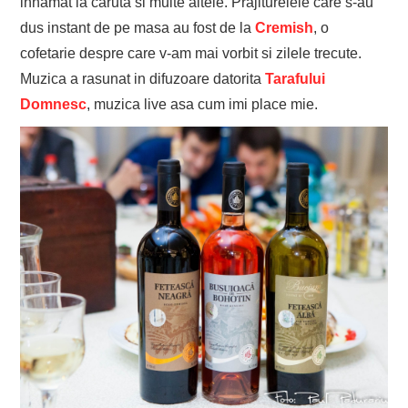
inhamat la caruta si multe altele. Prajiturelele care s-au
dus instant de pe masa au fost de la
Cremish
, o
cofetarie despre care v-am mai vorbit si zilele trecute.
Muzica a rasunat in difuzoare datorita
Tarafului
Domnesc
, muzica live asa cum imi place mie.