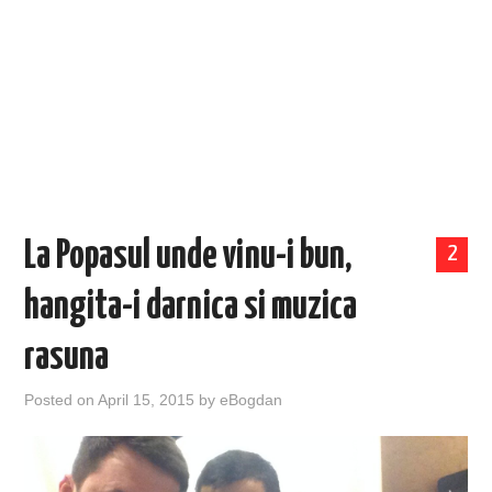
EVENIMENTE
TECH
BICICLETE
La Popasul unde vinu-i bun,
2
hangita-i darnica si muzica
rasuna
Posted on
April 15, 2015
by
eBogdan