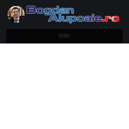
MENU
HOME
CONTACT
DESPRE BOGDAN ALUPOAIE
AUTOMOBILE
DRESS TO IMPRESS
TRAVEL