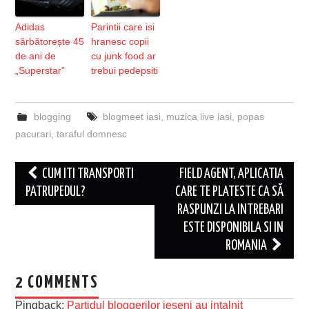
Adidas
Parintii care isi
sărbătorește 45
hranesc copii
de ani de
cu junk food ar
„Superstar”
trebui pedepsiti
blogging
blogmeet iasi
,
muzica live iasi
,
popas
pacurari
,
taraful domnesc
Post
CUM ITI TRANSPORTI
FIELD AGENT, APLICATIA
navigation
PATRUPEDUL?
CARE TE PLATESTE CA SĂ
RASPUNZI LA INTREBARI
ESTE DISPONIBILA SI IN
ROMANIA
2 COMMENTS
Pingback:
Partidul bloggerilor ieseni au intalnit