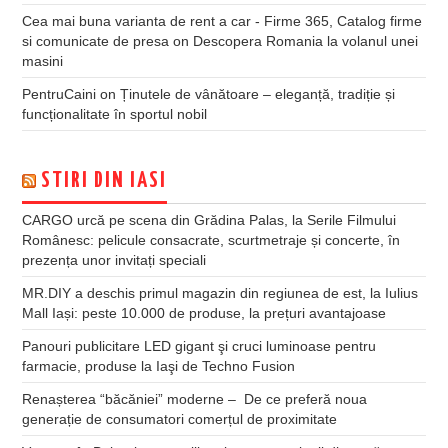
Cea mai buna varianta de rent a car - Firme 365, Catalog firme
si comunicate de presa
on
Descopera Romania la volanul unei
masini
PentruCaini
on
Ținutele de vânătoare – eleganță, tradiție și
funcționalitate în sportul nobil
STIRI DIN IASI
CARGO urcă pe scena din Grădina Palas, la Serile Filmului
Românesc: pelicule consacrate, scurtmetraje și concerte, în
prezența unor invitați speciali
MR.DIY a deschis primul magazin din regiunea de est, la Iulius
Mall Iași: peste 10.000 de produse, la prețuri avantajoase
Panouri publicitare LED gigant şi cruci luminoase pentru
farmacie, produse la Iaşi de Techno Fusion
Renașterea “băcăniei” moderne – De ce preferă noua
generație de consumatori comerțul de proximitate