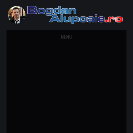
MENU
HOME
CONTACT
DESPRE BOGDAN ALUPOAIE
AUTOMOBILE
DRESS TO IMPRESS
TRAVEL