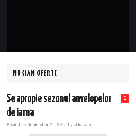
EVENIMENTE
TECH
BICICLETE
NOKIAN OFERTE
Se apropie sezonul anvelopelor
0
de iarna
Posted on
September 28, 2015
by
eBogdan