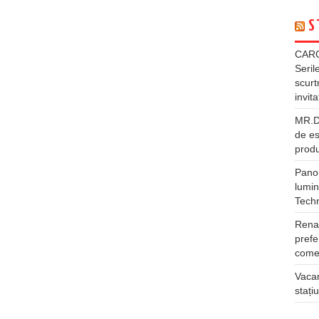
S
CARG
Seril
scurt
invita
MR.DI
de es
produ
Panou
lumin
Tech
Rena
prefe
comer
Vacan
stați