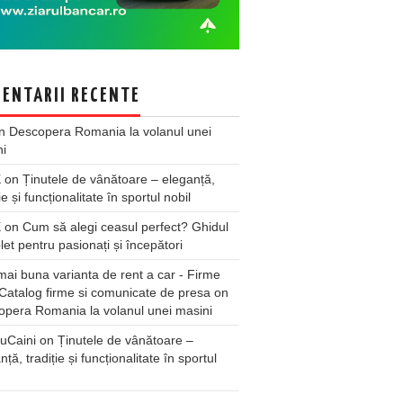
ENTARII RECENTE
n
Descopera Romania la volanul unei
ni
X
on
Ținutele de vânătoare – eleganță,
ie și funcționalitate în sportul nobil
X
on
Cum să alegi ceasul perfect? Ghidul
et pentru pasionați și începători
ai buna varianta de rent a car - Firme
Catalog firme si comunicate de presa
on
pera Romania la volanul unei masini
uCaini
on
Ținutele de vânătoare –
nță, tradiție și funcționalitate în sportul