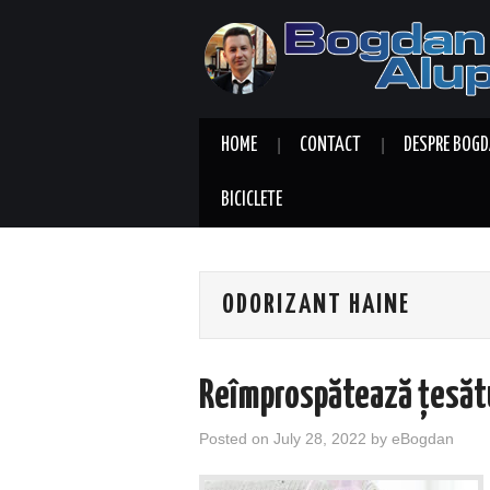
HOME
CONTACT
DESPRE BOGD
BICICLETE
ODORIZANT HAINE
Reîmprospătează țesătu
Posted on
July 28, 2022
by
eBogdan