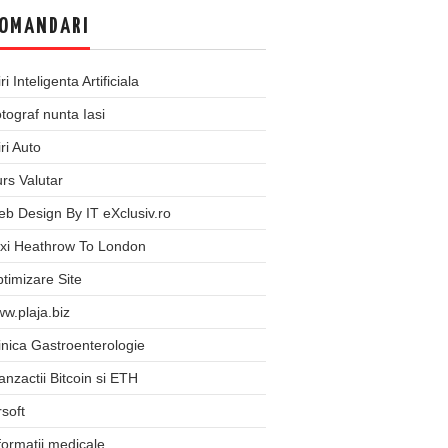
OMANDARI
iri Inteligenta Artificiala
tograf nunta Iasi
iri Auto
rs Valutar
b Design By IT eXclusiv.ro
xi Heathrow To London
timizare Site
w.plaja.biz
inica Gastroenterologie
anzactii Bitcoin si ETH
rsoft
formatii medicale