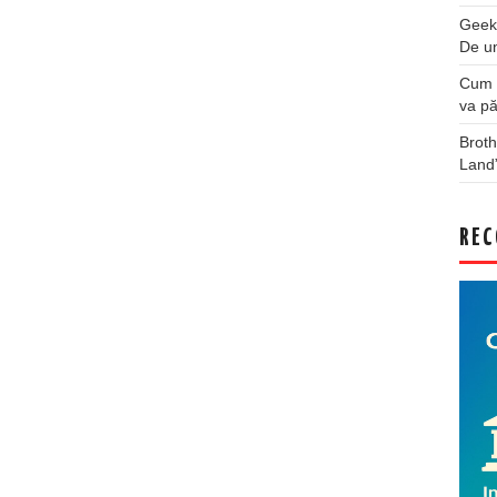
Geek
De u
Cum a
va pă
Broth
Land
REC