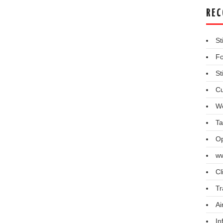
REC
St
Fo
St
Cu
We
Ta
Op
ww
Cl
Tr
Ai
In