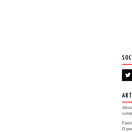
SOC
ART
Jacuz
cumpe
Fasci
O per