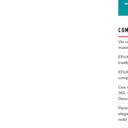
COM
Vio
o
masi
EPo
tradiț
EPo
compl
Cea m
365, 
Desco
Pentr
elega
nobil