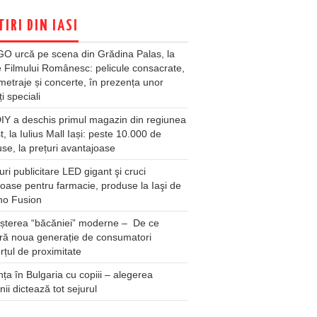
TIRI DIN IASI
O urcă pe scena din Grădina Palas, la
e Filmului Românesc: pelicule consacrate,
metraje și concerte, în prezența unor
ți speciali
Y a deschis primul magazin din regiunea
t, la Iulius Mall Iași: peste 10.000 de
se, la prețuri avantajoase
ri publicitare LED gigant şi cruci
oase pentru farmacie, produse la Iaşi de
no Fusion
șterea “băcăniei” moderne – De ce
ră noua generație de consumatori
țul de proximitate
ța în Bulgaria cu copiii – alegerea
unii dictează tot sejurul