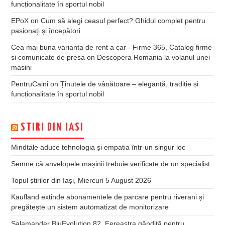
funcționalitate în sportul nobil
EPoX
on
Cum să alegi ceasul perfect? Ghidul complet pentru
pasionați și începători
Cea mai buna varianta de rent a car - Firme 365, Catalog firme
si comunicate de presa
on
Descopera Romania la volanul unei
masini
PentruCaini
on
Ținutele de vânătoare – eleganță, tradiție și
funcționalitate în sportul nobil
STIRI DIN IASI
Mindtale aduce tehnologia și empatia într-un singur loc
Semne că anvelopele mașinii trebuie verificate de un specialist
Topul știrilor din Iași, Miercuri 5 August 2026
Kaufland extinde abonamentele de parcare pentru riverani și
pregătește un sistem automatizat de monitorizare
Salamander BluEvolution 82. Fereastra gândită pentru