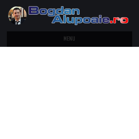
MENU
HOME
CONTACT
DESPRE BOGDAN ALUPOAIE
AUTOMOBILE
DRESS TO IMPRESS
TRAVEL