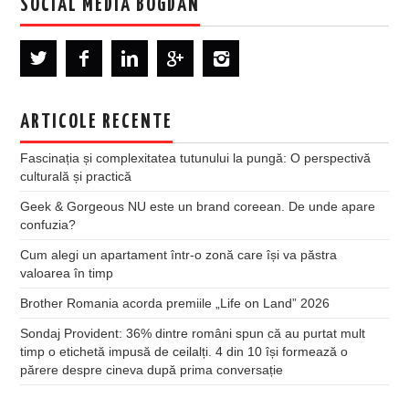
SOCIAL MEDIA BOGDAN
ARTICOLE RECENTE
Fascinația și complexitatea tutunului la pungă: O perspectivă
culturală și practică
Geek & Gorgeous NU este un brand coreean. De unde apare
confuzia?
Cum alegi un apartament într-o zonă care își va păstra
valoarea în timp
Brother Romania acorda premiile „Life on Land” 2026
Sondaj Provident: 36% dintre români spun că au purtat mult
timp o etichetă impusă de ceilalți. 4 din 10 își formează o
părere despre cineva după prima conversație