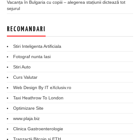
Vacanța în Bulgaria cu copiii – alegerea stațiunii dictează tot
sejurul
RECOMANDARI
Stiri Inteligenta Artificiala
Fotograf nunta Iasi
Stiri Auto
Curs Valutar
Web Design By IT eXclusiv.ro
Taxi Heathrow To London
Optimizare Site
www.plaja.biz
Clinica Gastroenterologie
Tranzactii Bitcoin si ETH