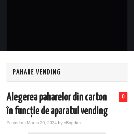
EVENIMENTE
TECH
BICICLETE
PAHARE VENDING
Alegerea paharelor din carton
0
în funcție de aparatul vending
Posted on
March 20, 2024
by
eBogdan