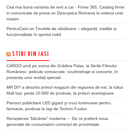
Cea mai buna varianta de rent a car - Firme 365, Catalog firme
si comunicate de presa
on
Descopera Romania la volanul unei
masini
PentruCaini
on
Ținutele de vânătoare – eleganță, tradiție și
funcționalitate în sportul nobil
STIRI DIN IASI
CARGO urcă pe scena din Grădina Palas, la Serile Filmului
Românesc: pelicule consacrate, scurtmetraje și concerte, în
prezența unor invitați speciali
MR.DIY a deschis primul magazin din regiunea de est, la Iulius
Mall Iași: peste 10.000 de produse, la prețuri avantajoase
Panouri publicitare LED gigant şi cruci luminoase pentru
farmacie, produse la Iaşi de Techno Fusion
Renașterea “băcăniei” moderne – De ce preferă noua
generație de consumatori comerțul de proximitate