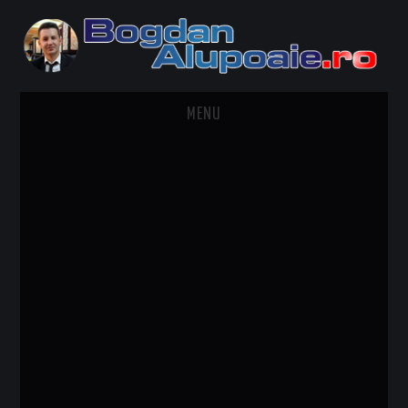
MENU
HOME
CONTACT
DESPRE BOGDAN ALUPOAIE
AUTOMOBILE
DRESS TO IMPRESS
TRAVEL