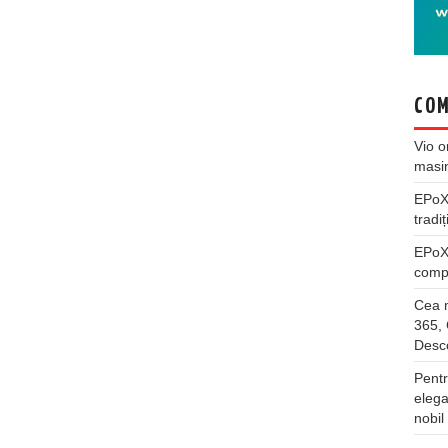
COM
Vio
o
masi
EPo
tradiț
EPo
compl
Cea m
365, 
Desco
Pentr
elega
nobil