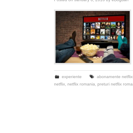
experiente
abonamente netfli
netflix
,
netflix romania
,
preturi netflix roma