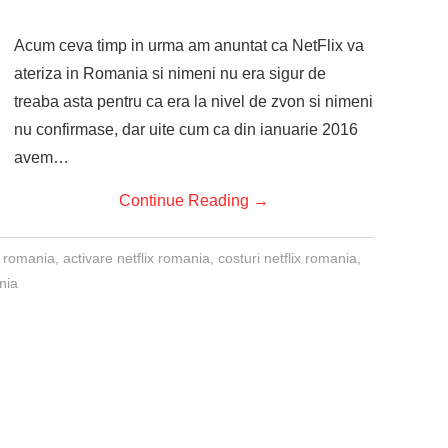
Acum ceva timp in urma am anuntat ca NetFlix va
ateriza in Romania si nimeni nu era sigur de
treaba asta pentru ca era la nivel de zvon si nimeni
nu confirmase, dar uite cum ca din ianuarie 2016
avem…
Continue Reading
→
x romania
,
activare netflix romania
,
costuri netflix romania
,
nia