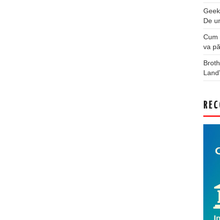
Geek
De u
Cum a
va pă
Broth
Land
REC