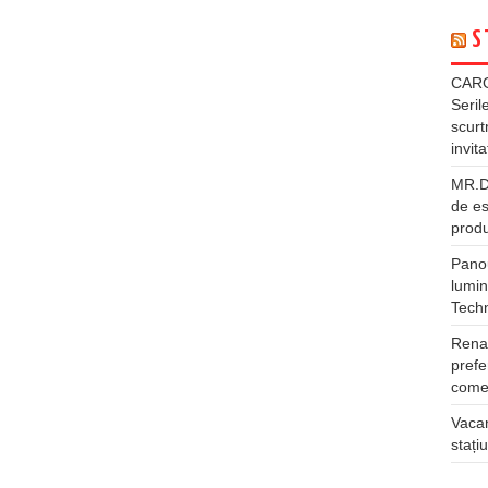
S
CARG
Seril
scurt
invita
MR.DI
de es
produ
Panou
lumin
Tech
Rena
prefe
comer
Vacan
stați