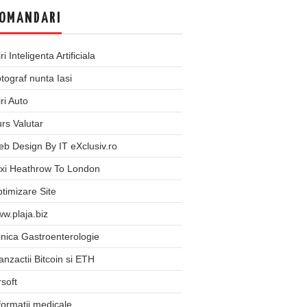
OMANDARI
iri Inteligenta Artificiala
tograf nunta Iasi
iri Auto
rs Valutar
b Design By IT eXclusiv.ro
xi Heathrow To London
timizare Site
w.plaja.biz
inica Gastroenterologie
anzactii Bitcoin si ETH
rsoft
formatii medicale