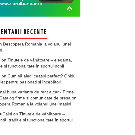
ENTARII RECENTE
n
Descopera Romania la volanul unei
ni
X
on
Ținutele de vânătoare – eleganță,
ie și funcționalitate în sportul nobil
X
on
Cum să alegi ceasul perfect? Ghidul
et pentru pasionați și începători
ai buna varianta de rent a car - Firme
Catalog firme si comunicate de presa
on
pera Romania la volanul unei masini
uCaini
on
Ținutele de vânătoare –
nță, tradiție și funcționalitate în sportul