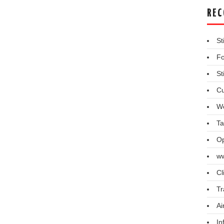
REC
St
Fo
St
Cu
We
Ta
Op
ww
Cl
Tr
Ai
In