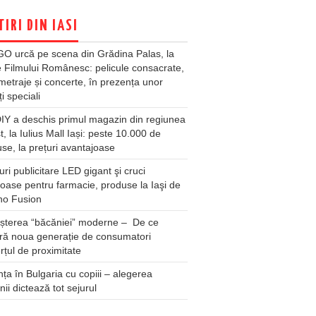
TIRI DIN IASI
O urcă pe scena din Grădina Palas, la
e Filmului Românesc: pelicule consacrate,
metraje și concerte, în prezența unor
ți speciali
Y a deschis primul magazin din regiunea
t, la Iulius Mall Iași: peste 10.000 de
se, la prețuri avantajoase
ri publicitare LED gigant şi cruci
oase pentru farmacie, produse la Iaşi de
no Fusion
șterea “băcăniei” moderne – De ce
ră noua generație de consumatori
țul de proximitate
ța în Bulgaria cu copiii – alegerea
unii dictează tot sejurul