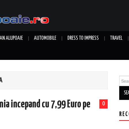
AN ALUPOAIE
AUTOMOBILE
DRESS TO IMPRESS
TRAVEL
Sear
A
for:
nia incepand cu 7,99 Euro pe
0
REC