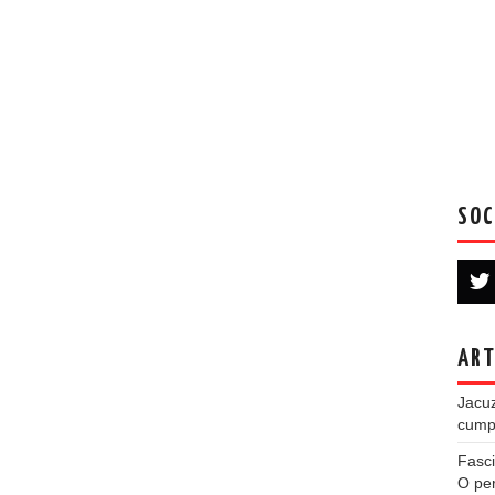
SOC
ART
Jacuz
cumpe
Fasci
O per