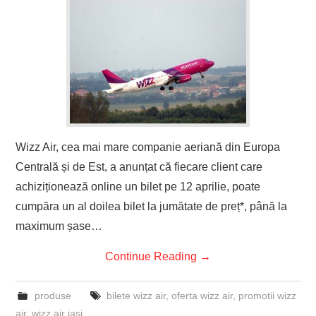
Wizz Air, cea mai mare companie aeriană din Europa
Centrală și de Est, a anunțat că fiecare client care
achiziționează online un bilet pe 12 aprilie, poate
cumpăra un al doilea bilet la jumătate de preț*, până la
maximum șase…
Continue Reading
→
produse
bilete wizz air
,
oferta wizz air
,
promotii wizz
air
,
wizz air iasi