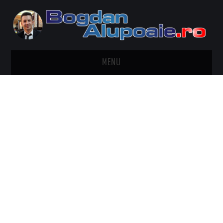
MENU
HOME
CONTACT
DESPRE BOGDAN ALUPOAIE
AUTOMOBILE
DRESS TO IMPRESS
TRAVEL