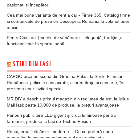
pasionați și începători
Cea mai buna varianta de rent a car - Firme 365, Catalog firme
si comunicate de presa
on
Descopera Romania la volanul unei
masini
PentruCaini
on
Ținutele de vânătoare – eleganță, tradiție și
funcționalitate în sportul nobil
STIRI DIN IASI
CARGO urcă pe scena din Grădina Palas, la Serile Filmului
Românesc: pelicule consacrate, scurtmetraje și concerte, în
prezența unor invitați speciali
MR.DIY a deschis primul magazin din regiunea de est, la Iulius
Mall Iași: peste 10.000 de produse, la prețuri avantajoase
Panouri publicitare LED gigant şi cruci luminoase pentru
farmacie, produse la Iaşi de Techno Fusion
Renașterea “băcăniei” moderne – De ce preferă noua
generație de consumatori comerțul de proximitate