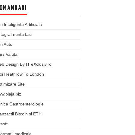
OMANDARI
iri Inteligenta Artificiala
tograf nunta Iasi
iri Auto
rs Valutar
b Design By IT eXclusiv.ro
xi Heathrow To London
timizare Site
w.plaja.biz
inica Gastroenterologie
anzactii Bitcoin si ETH
rsoft
formatii medicale