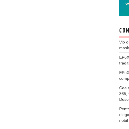
COM
Vio
o
masi
EPo
tradiț
EPo
compl
Cea m
365, 
Desco
Pentr
elega
nobil