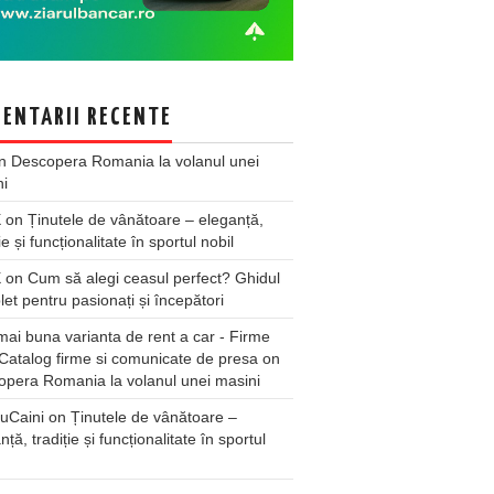
ENTARII RECENTE
n
Descopera Romania la volanul unei
ni
X
on
Ținutele de vânătoare – eleganță,
ie și funcționalitate în sportul nobil
X
on
Cum să alegi ceasul perfect? Ghidul
et pentru pasionați și începători
ai buna varianta de rent a car - Firme
Catalog firme si comunicate de presa
on
pera Romania la volanul unei masini
uCaini
on
Ținutele de vânătoare –
nță, tradiție și funcționalitate în sportul