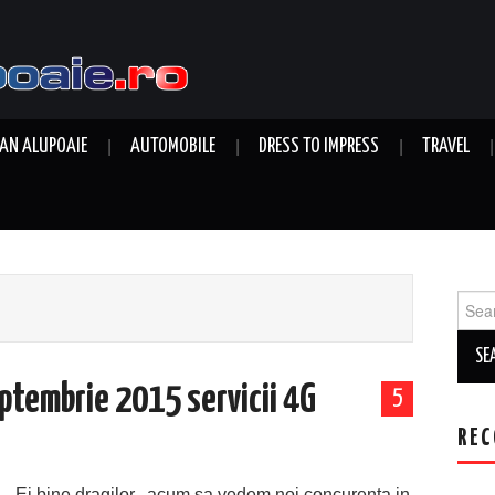
AN ALUPOAIE
AUTOMOBILE
DRESS TO IMPRESS
TRAVEL
Sear
for:
ptembrie 2015 servicii 4G
5
REC
Ei bine dragilor.. acum sa vedem noi concurenta in