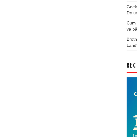
Geek
De u
Cum a
va pă
Broth
Land
REC