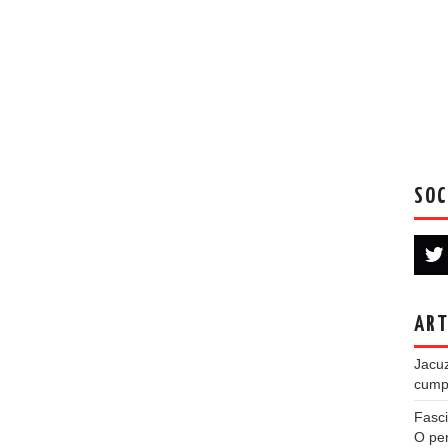
SOC
ART
Jacuz
cumpe
Fasci
O per