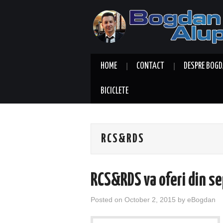
HOME
CONTACT
DESPRE BOGD
BICICLETE
RCS&RDS
RCS&RDS va oferi din se
Posted on
October 2, 2015
by
eBogdan