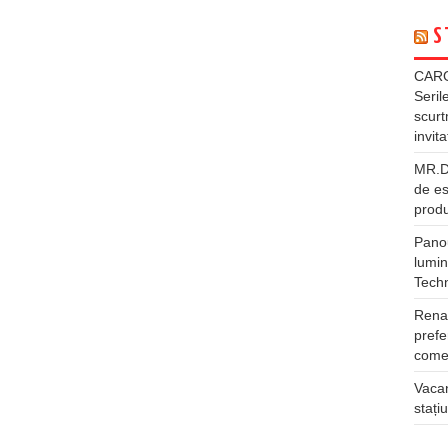
S
CARG
Seril
scurt
invita
MR.DI
de es
produ
Panou
lumin
Tech
Rena
prefe
comer
Vacan
stați