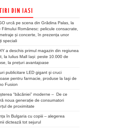
TIRI DIN IASI
O urcă pe scena din Grădina Palas, la
e Filmului Românesc: pelicule consacrate,
metraje și concerte, în prezența unor
ți speciali
Y a deschis primul magazin din regiunea
t, la Iulius Mall Iași: peste 10.000 de
se, la prețuri avantajoase
ri publicitare LED gigant şi cruci
oase pentru farmacie, produse la Iaşi de
no Fusion
șterea “băcăniei” moderne – De ce
ră noua generație de consumatori
țul de proximitate
ța în Bulgaria cu copiii – alegerea
unii dictează tot sejurul