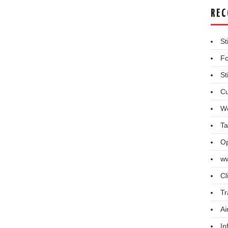
REC
St
Fo
St
Cu
We
Ta
Op
ww
Cl
Tr
Ai
In