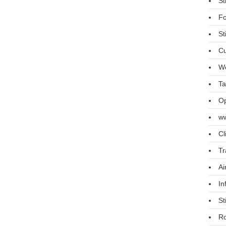
St
Fo
St
Cu
We
Ta
Op
ww
Cl
Tr
Ai
In
St
R