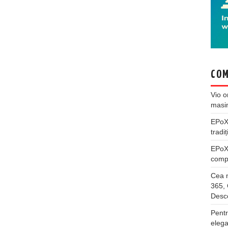
COM
Vio
o
masi
EPo
tradiț
EPo
compl
Cea m
365, 
Desco
Pentr
elega