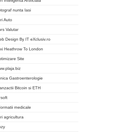
iri Inteligenta Artificiala
tograf nunta Iasi
iri Auto
rs Valutar
b Design By IT eXclusiv.ro
xi Heathrow To London
timizare Site
w.plaja.biz
inica Gastroenterologie
anzactii Bitcoin si ETH
rsoft
formatii medicale
iri agricultura
ozy