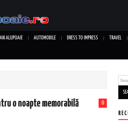
AN ALUPOAIE
AUTOMOBILE
DRESS TO IMPRESS
TRAVEL
Sear
for:
ntru o noapte memorabilă
0
REC