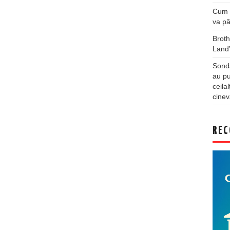
Cum a
va pă
Broth
Land
Sonda
au pu
ceila
cinev
REC