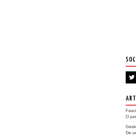
SOC
ART
Fasci
O per
Geek
De u