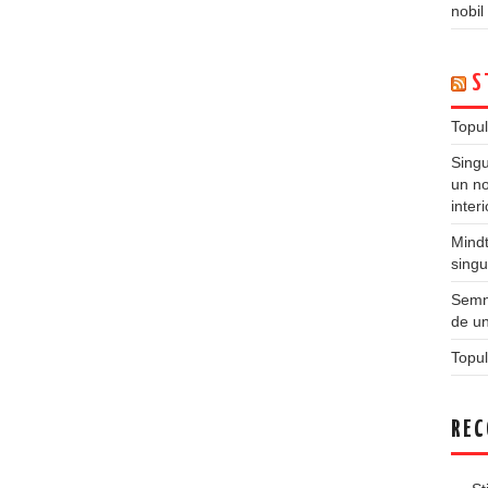
nobil
S
Topul
Singu
un no
inter
Mindt
singu
Semne
de un
Topul
REC