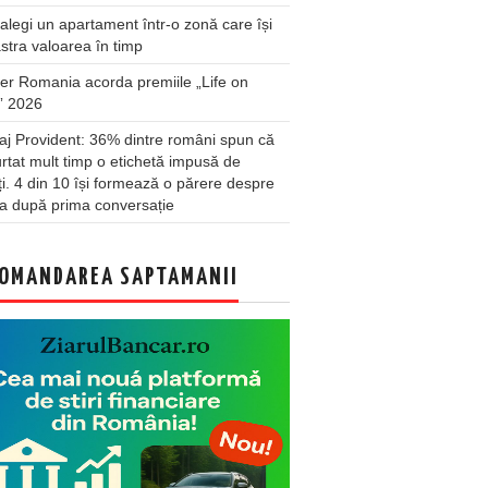
legi un apartament într-o zonă care își
stra valoarea în timp
er Romania acorda premiile „Life on
” 2026
j Provident: 36% dintre români spun că
rtat mult timp o etichetă impusă de
lți. 4 din 10 își formează o părere despre
a după prima conversație
OMANDAREA SAPTAMANII