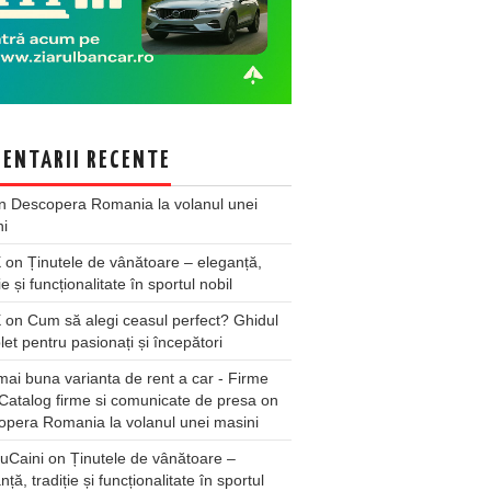
ENTARII RECENTE
n
Descopera Romania la volanul unei
ni
X
on
Ținutele de vânătoare – eleganță,
ie și funcționalitate în sportul nobil
X
on
Cum să alegi ceasul perfect? Ghidul
et pentru pasionați și începători
ai buna varianta de rent a car - Firme
Catalog firme si comunicate de presa
on
pera Romania la volanul unei masini
uCaini
on
Ținutele de vânătoare –
nță, tradiție și funcționalitate în sportul