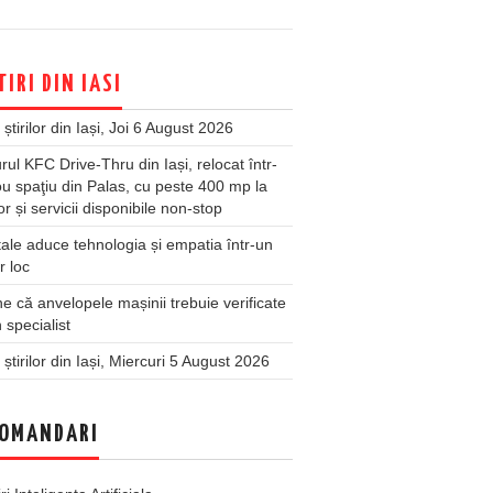
TIRI DIN IASI
 știrilor din Iași, Joi 6 August 2026
rul KFC Drive-Thru din Iași, relocat într-
u spaţiu din Palas, cu peste 400 mp la
ior și servicii disponibile non-stop
ale aduce tehnologia și empatia într-un
r loc
 că anvelopele mașinii trebuie verificate
 specialist
 știrilor din Iași, Miercuri 5 August 2026
OMANDARI