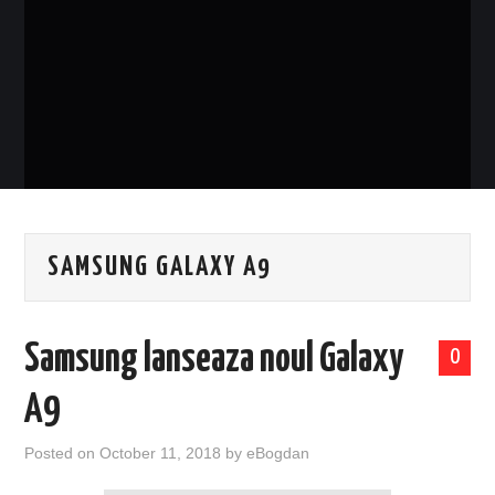
EVENIMENTE
TECH
BICICLETE
SAMSUNG GALAXY A9
Samsung lanseaza noul Galaxy
0
A9
Posted on
October 11, 2018
by
eBogdan