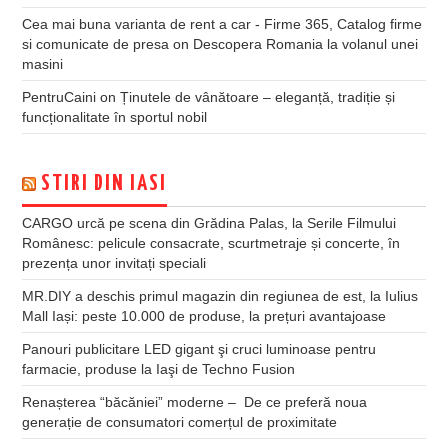
Cea mai buna varianta de rent a car - Firme 365, Catalog firme
si comunicate de presa
on
Descopera Romania la volanul unei
masini
PentruCaini
on
Ținutele de vânătoare – eleganță, tradiție și
funcționalitate în sportul nobil
STIRI DIN IASI
CARGO urcă pe scena din Grădina Palas, la Serile Filmului
Românesc: pelicule consacrate, scurtmetraje și concerte, în
prezența unor invitați speciali
MR.DIY a deschis primul magazin din regiunea de est, la Iulius
Mall Iași: peste 10.000 de produse, la prețuri avantajoase
Panouri publicitare LED gigant şi cruci luminoase pentru
farmacie, produse la Iaşi de Techno Fusion
Renașterea “băcăniei” moderne – De ce preferă noua
generație de consumatori comerțul de proximitate