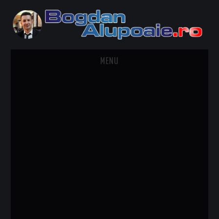
MENU
HOME
CONTACT
DESPRE BOGDAN ALUPOAIE
AUTOMOBILE
DRESS TO IMPRESS
TRAVEL