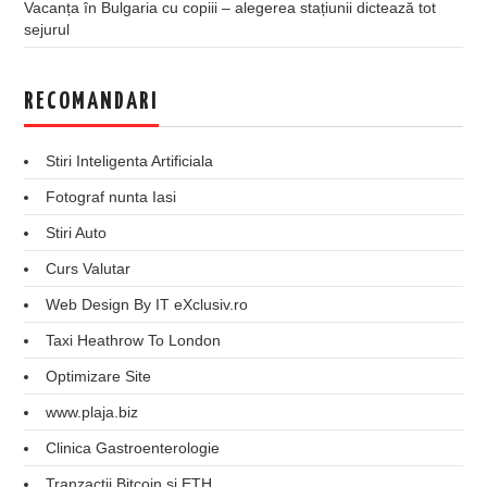
Vacanța în Bulgaria cu copiii – alegerea stațiunii dictează tot
sejurul
RECOMANDARI
Stiri Inteligenta Artificiala
Fotograf nunta Iasi
Stiri Auto
Curs Valutar
Web Design By IT eXclusiv.ro
Taxi Heathrow To London
Optimizare Site
www.plaja.biz
Clinica Gastroenterologie
Tranzactii Bitcoin si ETH