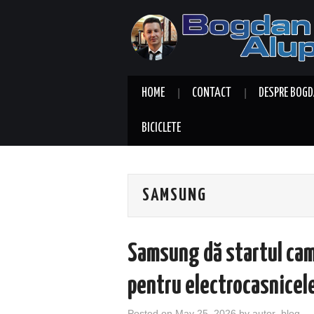
HOME
CONTACT
DESPRE BOGD
BICICLETE
SAMSUNG
Samsung dă startul camp
pentru electrocasnicel
Posted on
May 25, 2026
by
autor_blog