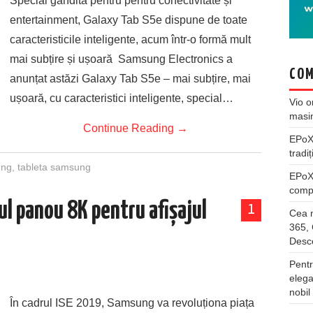
Special gândită pentru pentru conectivitate și
entertainment, Galaxy Tab S5e dispune de toate
caracteristicile inteligente, acum într-o formă mult
mai subțire și ușoară Samsung Electronics a
COM
anunțat astăzi Galaxy Tab S5e – mai subțire, mai
ușoară, cu caracteristici inteligente, special…
Vio
o
masi
Continue Reading
→
EPo
tradiț
ng
,
tableta samsung
EPo
compl
l panou 8K pentru afișajul
1
Cea m
365, 
Desco
Pentr
elega
nobil
În cadrul ISE 2019, Samsung va revoluționa piața