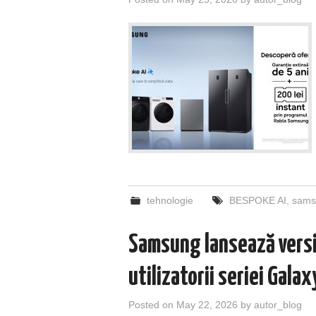
tehnologie
BESPOKE AI
,
sams
Samsung lansează versi
utilizatorii seriei Gala
Posted on
May 22, 2026
by
autor_blog