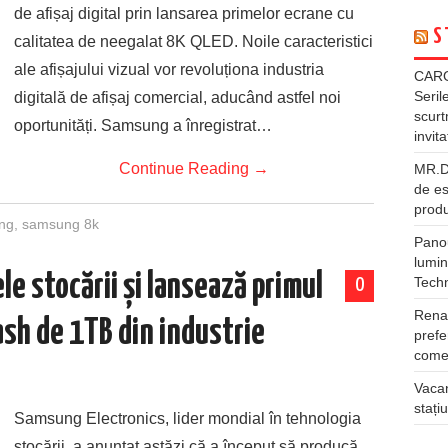
de afișaj digital prin lansarea primelor ecrane cu
S
calitatea de neegalat 8K QLED. Noile caracteristici
ale afișajului vizual vor revoluționa industria
CARG
Seril
digitală de afișaj comercial, aducând astfel noi
scurt
oportunități. Samsung a înregistrat…
invita
Continue Reading
→
MR.DI
de es
produ
ng
,
samsung 8k
Panou
lumin
e stocării și lansează primul
Tech
0
Rena
ash de 1TB din industrie
prefe
comer
Vacan
stați
Samsung Electronics, lider mondial în tehnologia
stocării, a anunțat astăzi că a început să producă