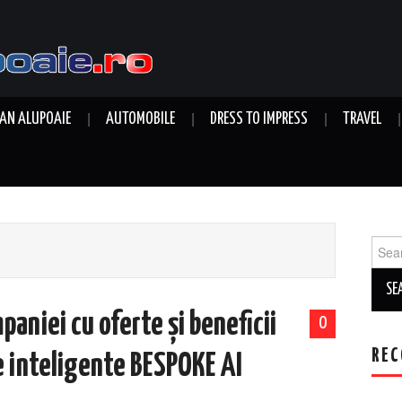
AN ALUPOAIE
AUTOMOBILE
DRESS TO IMPRESS
TRAVEL
Sear
for:
aniei cu oferte și beneficii
0
REC
e inteligente BESPOKE AI