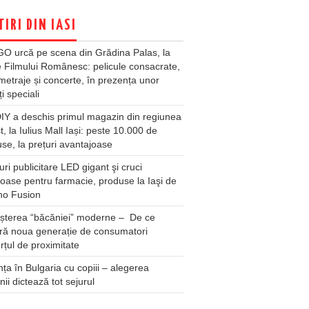
TIRI DIN IASI
O urcă pe scena din Grădina Palas, la
e Filmului Românesc: pelicule consacrate,
metraje și concerte, în prezența unor
ți speciali
Y a deschis primul magazin din regiunea
t, la Iulius Mall Iași: peste 10.000 de
se, la prețuri avantajoase
ri publicitare LED gigant şi cruci
oase pentru farmacie, produse la Iaşi de
no Fusion
șterea “băcăniei” moderne – De ce
ră noua generație de consumatori
țul de proximitate
ța în Bulgaria cu copiii – alegerea
unii dictează tot sejurul