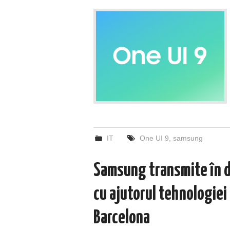
IT
One UI 9
,
samsung
Samsung transmite în d
cu ajutorul tehnologiei
Barcelona