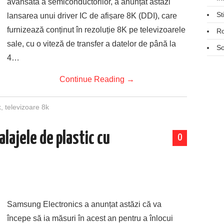
avansată a semiconductorilor, a anunțat astăzi
St
lansarea unui driver IC de afișare 8K (DDI), care
furnizează conținut în rezoluție 8K pe televizoarele
R
sale, cu o viteză de transfer a datelor de până la
So
4…
Continue Reading
→
k
,
televizoare 8k
lajele de plastic cu
0
Samsung Electronics a anunțat astăzi că va
începe să ia măsuri în acest an pentru a înlocui