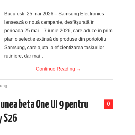
București, 25 mai 2026 – Samsung Electronics
lansează o nouă campanie, desfășurată în
perioada 25 mai – 7 iunie 2026, care aduce in prim
plan o selectie extinsă de produse din portofoliu
Samsung, care ajuta la eficientizarea taskurilor
rutiniere, dar mai…
Continue Reading
→
ung
unea beta One UI 9 pentru
0
xy S26