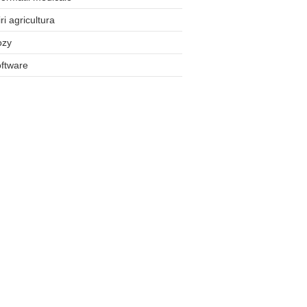
iri agricultura
ozy
ftware