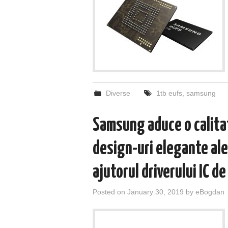
Diverse
1tb eufs
,
samsung
Samsung aduce o calitat
design-uri elegante ale
ajutorul driverului IC de
Posted on
January 30, 2019
by
eBogdan