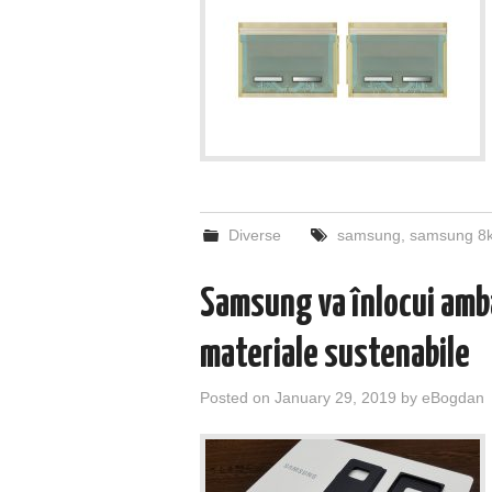
Diverse
samsung
,
samsung 8
Samsung va înlocui amba
materiale sustenabile
Posted on
January 29, 2019
by
eBogdan