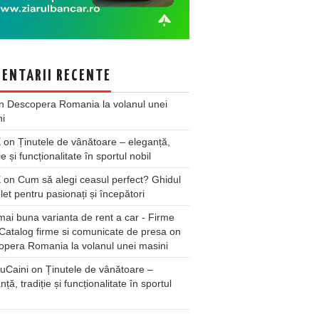
ENTARII RECENTE
n
Descopera Romania la volanul unei
ni
X
on
Ținutele de vânătoare – eleganță,
ie și funcționalitate în sportul nobil
X
on
Cum să alegi ceasul perfect? Ghidul
et pentru pasionați și începători
ai buna varianta de rent a car - Firme
Catalog firme si comunicate de presa
on
pera Romania la volanul unei masini
uCaini
on
Ținutele de vânătoare –
nță, tradiție și funcționalitate în sportul