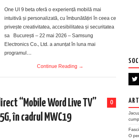
One UI 9 beta oferă o experiență mobilă mai
intuitivă și personalizată, cu îmbunătățiri în ceea ce
privește creativitatea, accesibilitatea și securitatea
sa București – 22 mai 2026 – Samsung
Electronics Co., Ltd. a anunțat în luna mai
programul…
SOC
Continue Reading
→
ART
irect “Mobile Word Live TV”
0
Jacuz
 5G, în cadrul MWC19
cumpe
Fasci
O per