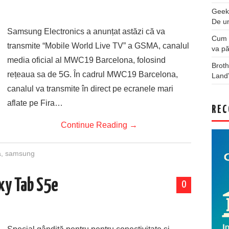
Geek
De u
Samsung Electronics a anunțat astăzi că va
Cum a
transmite “Mobile World Live TV” a GSMA, canalul
va pă
media oficial al MWC19 Barcelona, ​​folosind
Broth
rețeaua sa de 5G. În cadrul MWC19 Barcelona, ​​
Land
canalul va transmite în direct pe ecranele mari
aflate pe Fira…
REC
Continue Reading
→
a
,
samsung
xy Tab S5e
0