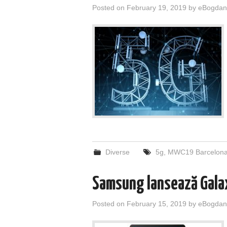
Posted on
February 19, 2019
by
eBogdan
Diverse
5g
,
MWC19 Barcelon
Samsung lansează Gala
Posted on
February 15, 2019
by
eBogdan