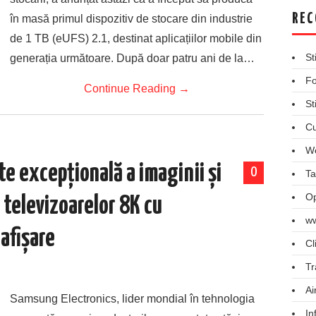
REC
în masă primul dispozitiv de stocare din industrie
de 1 TB (eUFS) 2.1, destinat aplicațiilor mobile din
St
generația următoare. După doar patru ani de la…
Fo
Continue Reading
→
St
Cu
We
e excepțională a imaginii și
0
Ta
Op
 televizoarelor 8K cu
ww
 afișare
Cl
Tr
Ai
Samsung Electronics, lider mondial în tehnologia
In