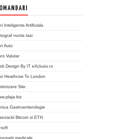
OMANDARI
iri Inteligenta Artificiala
tograf nunta Iasi
iri Auto
rs Valutar
b Design By IT eXclusiv.ro
xi Heathrow To London
timizare Site
w.plaja.biz
inica Gastroenterologie
anzactii Bitcoin si ETH
rsoft
formatii medicale