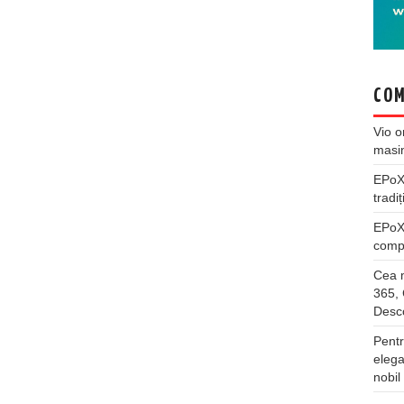
COM
Vio
o
masi
EPo
tradiț
EPo
compl
Cea m
365, 
Desco
Pentr
elega
nobil