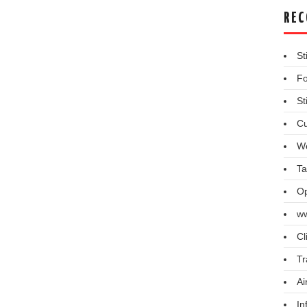
REC
St
Fo
St
Cu
We
Ta
Op
ww
Cl
Tr
Ai
In