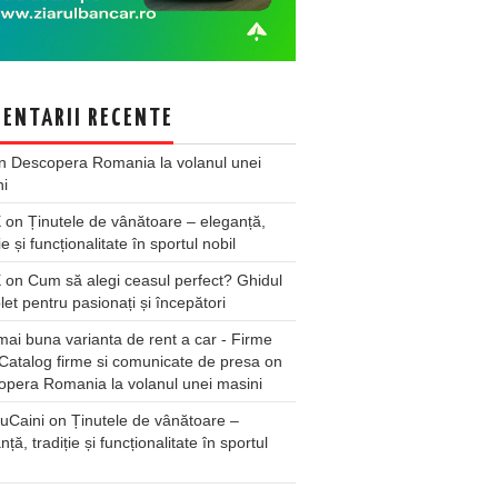
ENTARII RECENTE
n
Descopera Romania la volanul unei
ni
X
on
Ținutele de vânătoare – eleganță,
ie și funcționalitate în sportul nobil
X
on
Cum să alegi ceasul perfect? Ghidul
et pentru pasionați și începători
ai buna varianta de rent a car - Firme
Catalog firme si comunicate de presa
on
pera Romania la volanul unei masini
uCaini
on
Ținutele de vânătoare –
nță, tradiție și funcționalitate în sportul