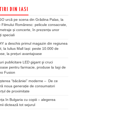
TIRI DIN IASI
O urcă pe scena din Grădina Palas, la
e Filmului Românesc: pelicule consacrate,
metraje și concerte, în prezența unor
ți speciali
Y a deschis primul magazin din regiunea
t, la Iulius Mall Iași: peste 10.000 de
se, la prețuri avantajoase
ri publicitare LED gigant şi cruci
oase pentru farmacie, produse la Iaşi de
no Fusion
șterea “băcăniei” moderne – De ce
ră noua generație de consumatori
țul de proximitate
ța în Bulgaria cu copiii – alegerea
unii dictează tot sejurul