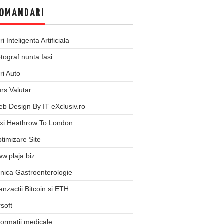
OMANDARI
iri Inteligenta Artificiala
tograf nunta Iasi
iri Auto
rs Valutar
b Design By IT eXclusiv.ro
xi Heathrow To London
timizare Site
w.plaja.biz
inica Gastroenterologie
anzactii Bitcoin si ETH
rsoft
formatii medicale