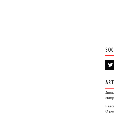
SOC
ART
Jacuz
cumpe
Fasci
O per