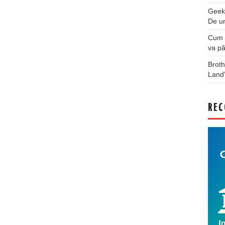
Geek
De u
Cum a
va pă
Broth
Land
REC