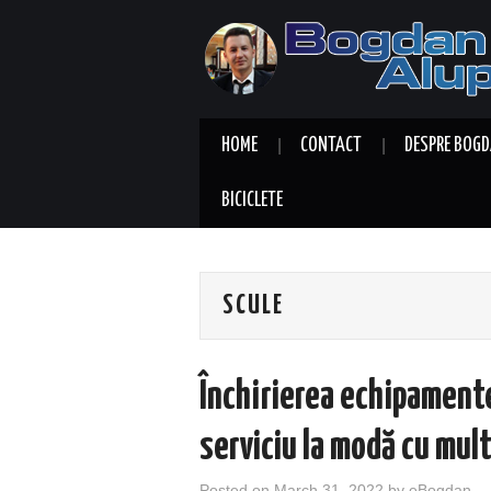
HOME
CONTACT
DESPRE BOGD
BICICLETE
SCULE
Închirierea echipamente
serviciu la modă cu mult
Posted on
March 31, 2022
by
eBogdan