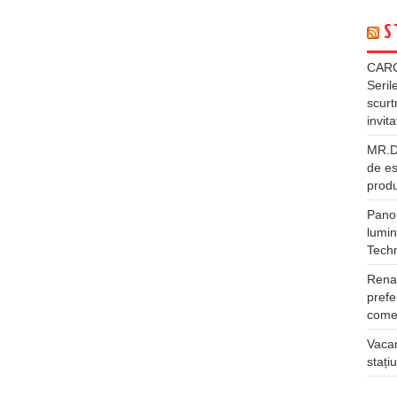
S
CARG
Seril
scurt
invita
MR.DI
de es
produ
Panou
lumin
Tech
Rena
prefe
comer
Vacan
stați