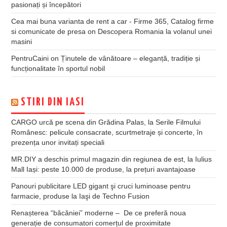
pasionați și începători
Cea mai buna varianta de rent a car - Firme 365, Catalog firme
si comunicate de presa
on
Descopera Romania la volanul unei
masini
PentruCaini
on
Ținutele de vânătoare – eleganță, tradiție și
funcționalitate în sportul nobil
STIRI DIN IASI
CARGO urcă pe scena din Grădina Palas, la Serile Filmului
Românesc: pelicule consacrate, scurtmetraje și concerte, în
prezența unor invitați speciali
MR.DIY a deschis primul magazin din regiunea de est, la Iulius
Mall Iași: peste 10.000 de produse, la prețuri avantajoase
Panouri publicitare LED gigant şi cruci luminoase pentru
farmacie, produse la Iaşi de Techno Fusion
Renașterea “băcăniei” moderne – De ce preferă noua
generație de consumatori comerțul de proximitate