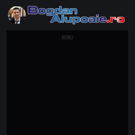
MENU
HOME
CONTACT
DESPRE BOGDAN ALUPOAIE
AUTOMOBILE
DRESS TO IMPRESS
TRAVEL