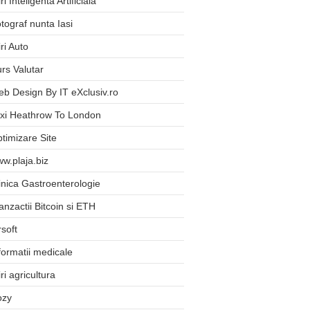
iri Inteligenta Artificiala
tograf nunta Iasi
iri Auto
rs Valutar
b Design By IT eXclusiv.ro
xi Heathrow To London
timizare Site
w.plaja.biz
inica Gastroenterologie
anzactii Bitcoin si ETH
rsoft
formatii medicale
iri agricultura
ozy