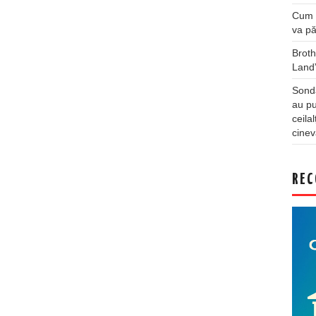
Cum a
va pă
Broth
Land
Sonda
au pu
ceila
cinev
REC