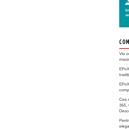
COM
Vio
o
masi
EPo
tradiț
EPo
compl
Cea m
365, 
Desco
Pentr
elega