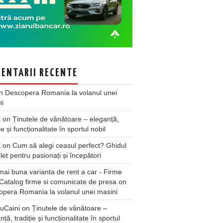
ENTARII RECENTE
n
Descopera Romania la volanul unei
ni
X
on
Ținutele de vânătoare – eleganță,
ie și funcționalitate în sportul nobil
X
on
Cum să alegi ceasul perfect? Ghidul
et pentru pasionați și începători
ai buna varianta de rent a car - Firme
Catalog firme si comunicate de presa
on
pera Romania la volanul unei masini
uCaini
on
Ținutele de vânătoare –
nță, tradiție și funcționalitate în sportul