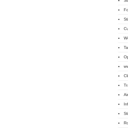
St
Fo
St
Cu
We
Ta
Op
ww
Cl
Tr
Ai
In
St
R