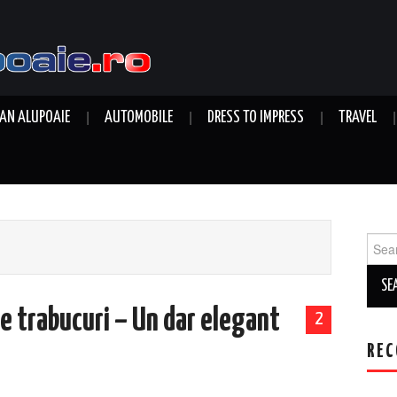
AN ALUPOAIE
AUTOMOBILE
DRESS TO IMPRESS
TRAVEL
Sear
for:
de trabucuri – Un dar elegant
2
REC