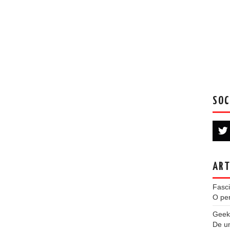
SOC
ART
Fasci
O per
Geek
De u