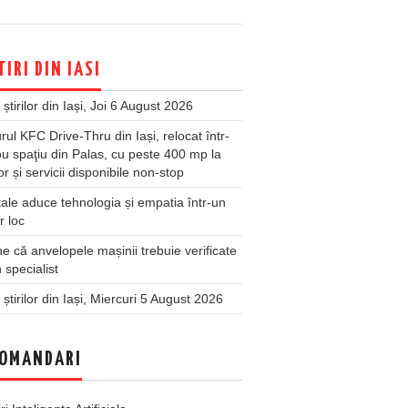
TIRI DIN IASI
 știrilor din Iași, Joi 6 August 2026
rul KFC Drive-Thru din Iași, relocat într-
u spaţiu din Palas, cu peste 400 mp la
ior și servicii disponibile non-stop
ale aduce tehnologia și empatia într-un
r loc
 că anvelopele mașinii trebuie verificate
 specialist
 știrilor din Iași, Miercuri 5 August 2026
OMANDARI