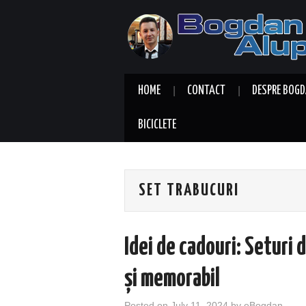
HOME
CONTACT
DESPRE BOGD
BICICLETE
SET TRABUCURI
Idei de cadouri: Seturi 
și memorabil
Posted on
July 11, 2024
by
eBogdan