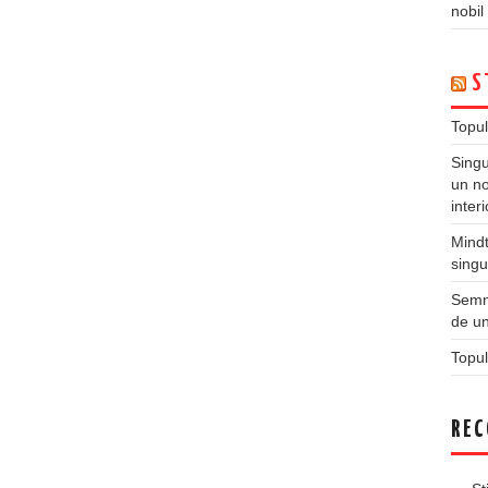
nobil
S
Topul
Singu
un no
inter
Mindt
singu
Semne
de un
Topul
REC