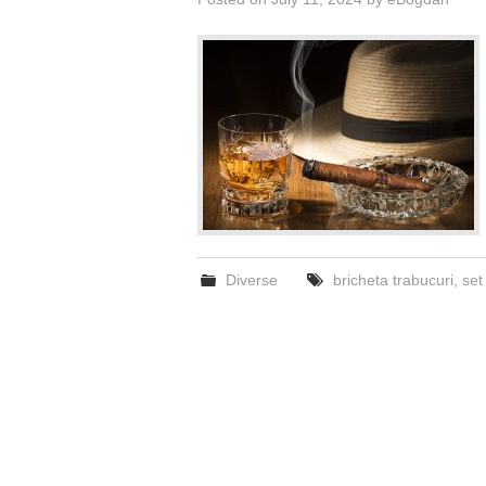
Diverse
bricheta trabucuri
,
set