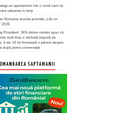
legi un apartament într-o zonă care își
stra valoarea în timp
er Romania acorda premiile „Life on
” 2026
j Provident: 36% dintre români spun că
rtat mult timp o etichetă impusă de
lți. 4 din 10 își formează o părere despre
a după prima conversație
OMANDAREA SAPTAMANII