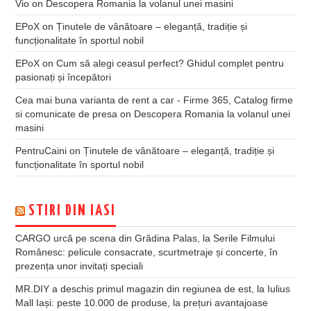
Vio
on
Descopera Romania la volanul unei masini
EPoX
on
Ținutele de vânătoare – eleganță, tradiție și
funcționalitate în sportul nobil
EPoX
on
Cum să alegi ceasul perfect? Ghidul complet pentru
pasionați și începători
Cea mai buna varianta de rent a car - Firme 365, Catalog firme
si comunicate de presa
on
Descopera Romania la volanul unei
masini
PentruCaini
on
Ținutele de vânătoare – eleganță, tradiție și
funcționalitate în sportul nobil
STIRI DIN IASI
CARGO urcă pe scena din Grădina Palas, la Serile Filmului
Românesc: pelicule consacrate, scurtmetraje și concerte, în
prezența unor invitați speciali
MR.DIY a deschis primul magazin din regiunea de est, la Iulius
Mall Iași: peste 10.000 de produse, la prețuri avantajoase