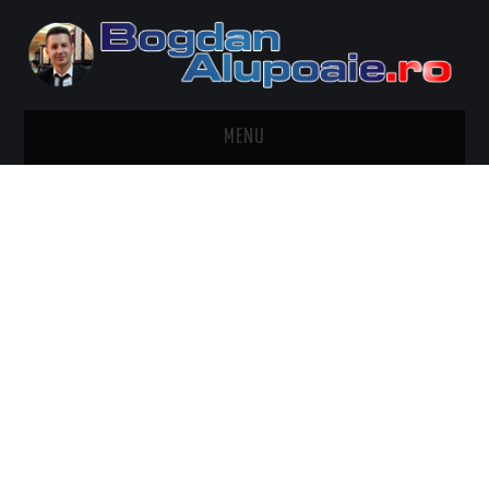
MENU
HOME
CONTACT
DESPRE BOGDAN ALUPOAIE
AUTOMOBILE
DRESS TO IMPRESS
TRAVEL