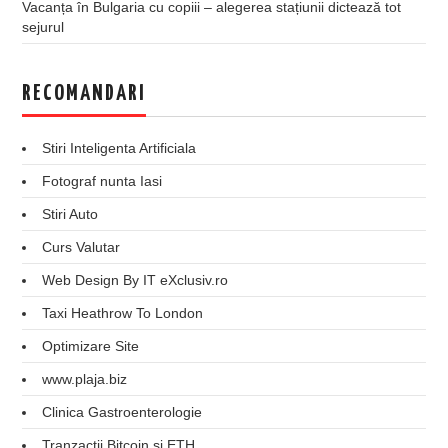
Vacanța în Bulgaria cu copiii – alegerea stațiunii dictează tot
sejurul
RECOMANDARI
Stiri Inteligenta Artificiala
Fotograf nunta Iasi
Stiri Auto
Curs Valutar
Web Design By IT eXclusiv.ro
Taxi Heathrow To London
Optimizare Site
www.plaja.biz
Clinica Gastroenterologie
Tranzactii Bitcoin si ETH