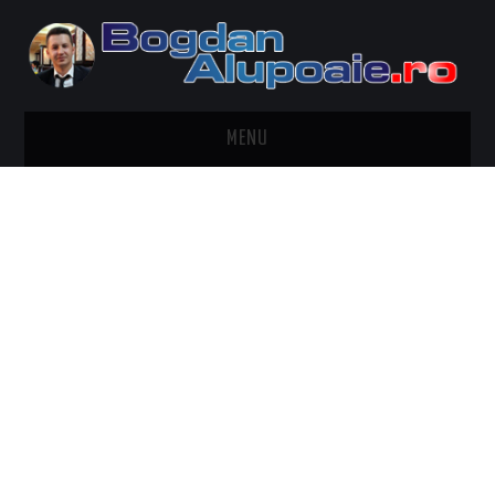
MENU
HOME
CONTACT
DESPRE BOGDAN ALUPOAIE
AUTOMOBILE
DRESS TO IMPRESS
TRAVEL