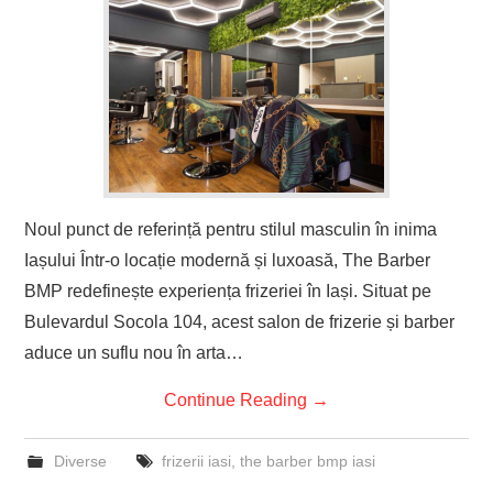
Noul punct de referință pentru stilul masculin în inima
Iașului Într-o locație modernă și luxoasă, The Barber
BMP redefinește experiența frizeriei în Iași. Situat pe
Bulevardul Socola 104, acest salon de frizerie și barber
aduce un suflu nou în arta…
Continue Reading
→
Diverse
frizerii iasi
,
the barber bmp iasi