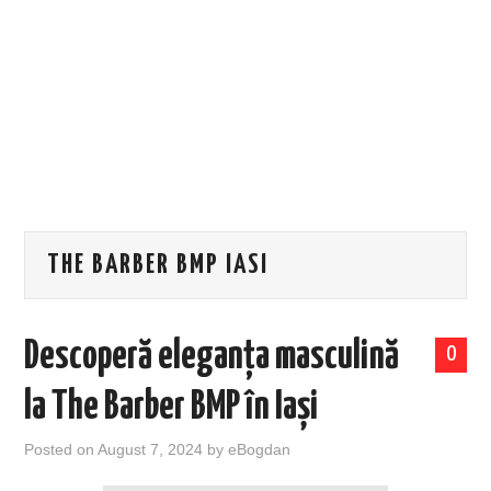
EVENIMENTE
TECH
BICICLETE
THE BARBER BMP IASI
Descoperă eleganța masculină
0
la The Barber BMP în Iași
Posted on
August 7, 2024
by
eBogdan