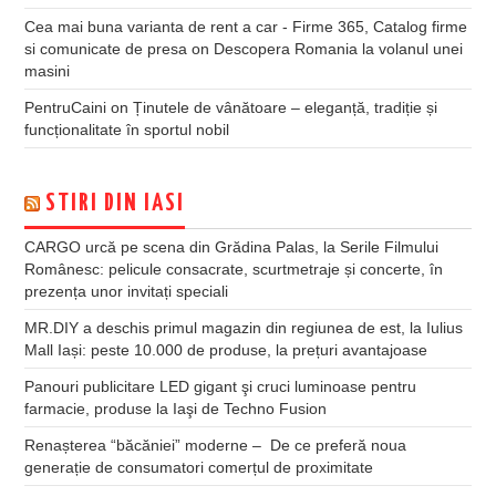
Cea mai buna varianta de rent a car - Firme 365, Catalog firme
si comunicate de presa
on
Descopera Romania la volanul unei
masini
PentruCaini
on
Ținutele de vânătoare – eleganță, tradiție și
funcționalitate în sportul nobil
STIRI DIN IASI
CARGO urcă pe scena din Grădina Palas, la Serile Filmului
Românesc: pelicule consacrate, scurtmetraje și concerte, în
prezența unor invitați speciali
MR.DIY a deschis primul magazin din regiunea de est, la Iulius
Mall Iași: peste 10.000 de produse, la prețuri avantajoase
Panouri publicitare LED gigant şi cruci luminoase pentru
farmacie, produse la Iaşi de Techno Fusion
Renașterea “băcăniei” moderne – De ce preferă noua
generație de consumatori comerțul de proximitate