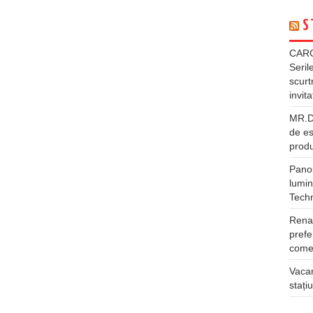
S
CARG
Seril
scurt
invita
MR.DI
de es
produ
Panou
lumin
Tech
Rena
prefe
comer
Vacan
stați