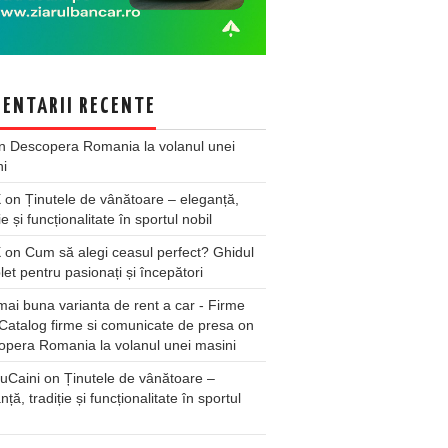
ENTARII RECENTE
n
Descopera Romania la volanul unei
ni
X
on
Ținutele de vânătoare – eleganță,
ie și funcționalitate în sportul nobil
X
on
Cum să alegi ceasul perfect? Ghidul
et pentru pasionați și începători
ai buna varianta de rent a car - Firme
Catalog firme si comunicate de presa
on
pera Romania la volanul unei masini
uCaini
on
Ținutele de vânătoare –
nță, tradiție și funcționalitate în sportul