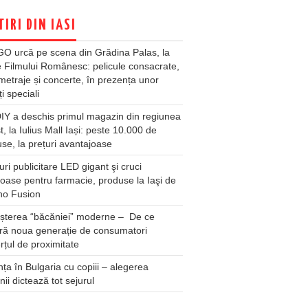
TIRI DIN IASI
O urcă pe scena din Grădina Palas, la
e Filmului Românesc: pelicule consacrate,
metraje și concerte, în prezența unor
ți speciali
Y a deschis primul magazin din regiunea
t, la Iulius Mall Iași: peste 10.000 de
se, la prețuri avantajoase
ri publicitare LED gigant şi cruci
oase pentru farmacie, produse la Iaşi de
no Fusion
șterea “băcăniei” moderne – De ce
ră noua generație de consumatori
țul de proximitate
ța în Bulgaria cu copiii – alegerea
unii dictează tot sejurul