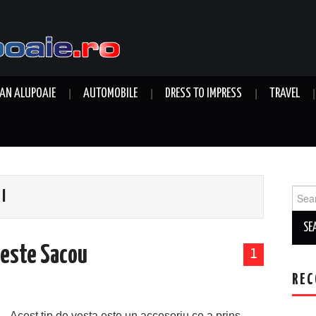
AN ALUPOAIE
AUTOMOBILE
DRESS TO IMPRESS
TRAVEL
Sear
I
for:
peste Sacou
1
REC
Acest tip de vesta este un accesoriu ce a prins