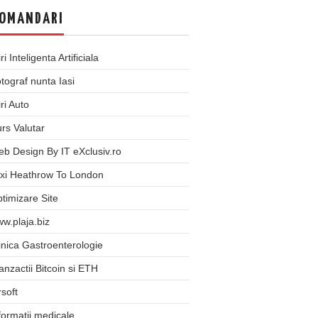
OMANDARI
iri Inteligenta Artificiala
tograf nunta Iasi
iri Auto
rs Valutar
b Design By IT eXclusiv.ro
xi Heathrow To London
timizare Site
w.plaja.biz
inica Gastroenterologie
anzactii Bitcoin si ETH
rsoft
formatii medicale