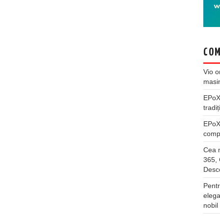
COM
Vio
o
masi
EPo
tradiț
EPo
compl
Cea m
365, 
Desco
Pentr
elega
nobil