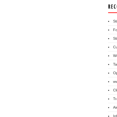
REC
St
Fo
St
Cu
We
Ta
Op
ww
Cl
Tr
Ai
In