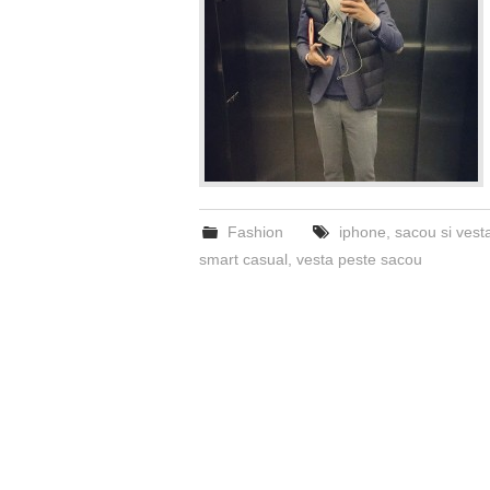
Fashion
iphone
,
sacou si vest
smart casual
,
vesta peste sacou