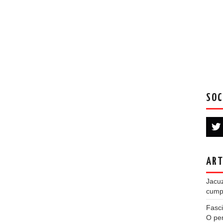
SOC
ART
Jacuz
cumpe
Fasci
O per