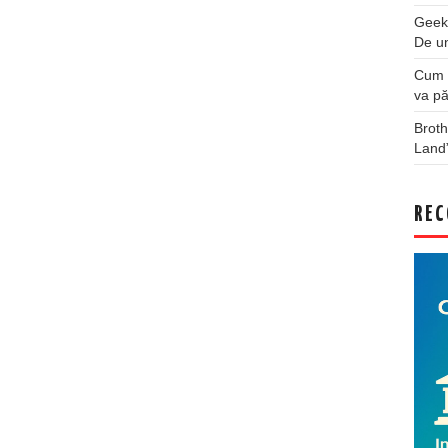
Geek
De u
Cum a
va pă
Broth
Land
REC