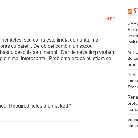
S
REPLY
CARG
Seril
scurt
neinteles, stiu ca nu este tinuta de nunta, ma
invita
n oras cu baietii. De obicei combin un sacou
MR.DI
bastru deschis sau maronii. Dar de ceva timp vroiam
de es
 putin mai interesanta . Problema era ca nu stiam ce
produ
Panou
lumin
Tech
Rena
prefe
hed.
Required fields are marked
*
comer
Vacan
stați