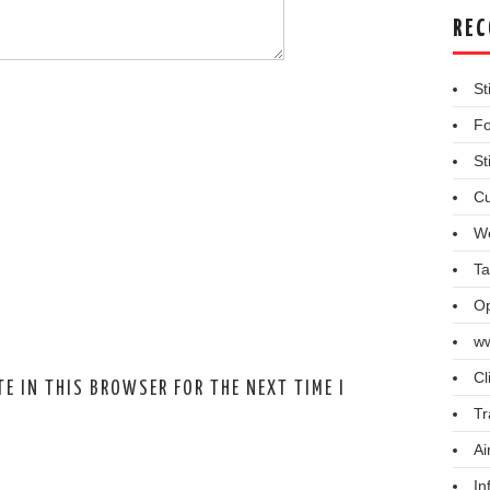
REC
St
Fo
St
Cu
We
Ta
Op
ww
Cl
E IN THIS BROWSER FOR THE NEXT TIME I
Tr
Ai
In