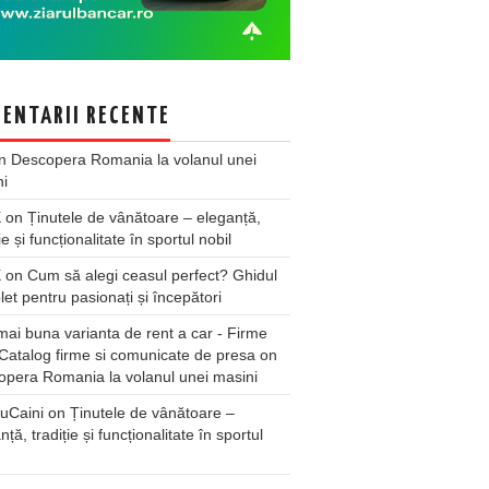
ENTARII RECENTE
n
Descopera Romania la volanul unei
ni
X
on
Ținutele de vânătoare – eleganță,
ie și funcționalitate în sportul nobil
X
on
Cum să alegi ceasul perfect? Ghidul
et pentru pasionați și începători
ai buna varianta de rent a car - Firme
Catalog firme si comunicate de presa
on
pera Romania la volanul unei masini
uCaini
on
Ținutele de vânătoare –
nță, tradiție și funcționalitate în sportul