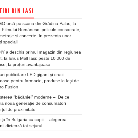
TIRI DIN IASI
O urcă pe scena din Grădina Palas, la
e Filmului Românesc: pelicule consacrate,
metraje și concerte, în prezența unor
ți speciali
Y a deschis primul magazin din regiunea
t, la Iulius Mall Iași: peste 10.000 de
se, la prețuri avantajoase
ri publicitare LED gigant şi cruci
oase pentru farmacie, produse la Iaşi de
no Fusion
șterea “băcăniei” moderne – De ce
ră noua generație de consumatori
țul de proximitate
ța în Bulgaria cu copiii – alegerea
unii dictează tot sejurul