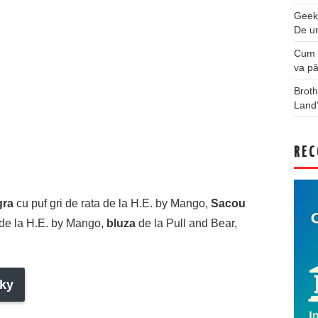
Geek
De u
Cum a
va pă
Broth
Land
REC
gra
cu puf gri de rata de la H.E. by Mango,
Sacou
de la H.E. by Mango,
bluza
de la Pull and Bear,
ky