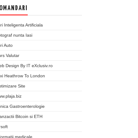
OMANDARI
iri Inteligenta Artificiala
tograf nunta Iasi
iri Auto
rs Valutar
b Design By IT eXclusiv.ro
xi Heathrow To London
timizare Site
w.plaja.biz
inica Gastroenterologie
anzactii Bitcoin si ETH
rsoft
formatii medicale