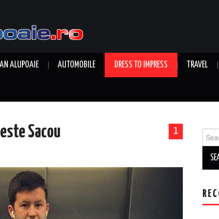
AN ALUPOAIE
AUTOMOBILE
DRESS TO IMPRESS
TRAVEL
peste Sacou
1
Sear
for:
REC