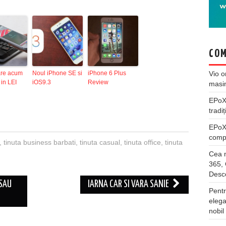
COM
Vio
o
are acum
Noul iPhone SE si
iPhone 6 Plus
 in LEI
iOS9.3
Review
masi
EPo
tradiț
EPo
compl
,
tinuta business barbati
,
tinuta casual
,
tinuta office
,
tinuta
Cea m
365, 
Desco
 SAU
IARNA CAR SI VARA SANIE
Pentr
elega
nobil