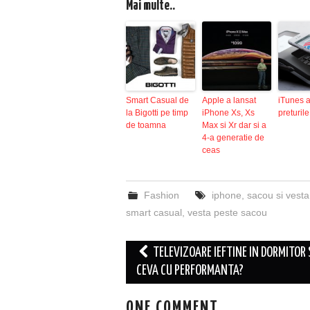
Mai multe..
Smart Casual de
Apple a lansat
iTunes 
la Bigotti pe timp
iPhone Xs, Xs
preturile
de toamna
Max si Xr dar si a
4-a generatie de
ceas
Fashion
iphone
,
sacou si vesta
smart casual
,
vesta peste sacou
Post
TELEVIZOARE IEFTINE IN DORMITOR
navigation
CEVA CU PERFORMANTA?
ONE COMMENT