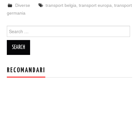
Diverse
transport belgia
,
transport europa
,
transport
germania
Search
for:
RECOMANDARI