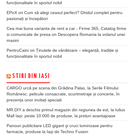
funcționalitate în sportul nobil
EPoX
on
Cum să alegi ceasul perfect? Ghidul complet pentru
pasionați și începători
Cea mai buna varianta de rent a car - Firme 365, Catalog firme
si comunicate de presa
on
Descopera Romania la volanul unei
masini
PentruCaini
on
Ținutele de vânătoare – eleganță, tradiție și
funcționalitate în sportul nobil
STIRI DIN IASI
CARGO urcă pe scena din Grădina Palas, la Serile Filmului
Românesc: pelicule consacrate, scurtmetraje și concerte, în
prezența unor invitați speciali
MR.DIY a deschis primul magazin din regiunea de est, la Iulius
Mall Iași: peste 10.000 de produse, la prețuri avantajoase
Panouri publicitare LED gigant şi cruci luminoase pentru
farmacie, produse la Iaşi de Techno Fusion