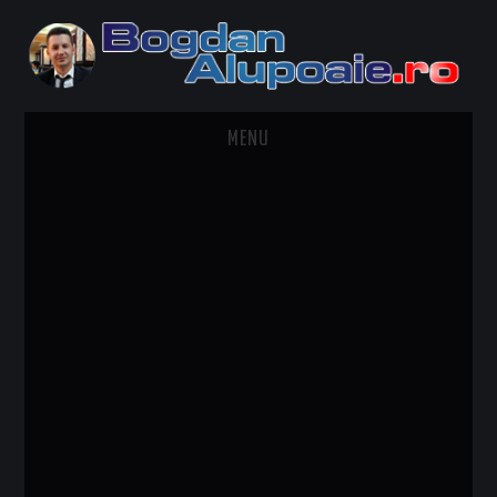
MENU
HOME
CONTACT
DESPRE BOGDAN ALUPOAIE
AUTOMOBILE
DRESS TO IMPRESS
TRAVEL