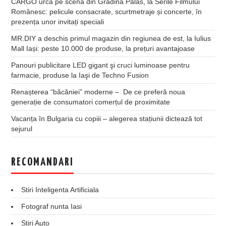
CARGO urcă pe scena din Grădina Palas, la Serile Filmului
Românesc: pelicule consacrate, scurtmetraje și concerte, în
prezența unor invitați speciali
MR.DIY a deschis primul magazin din regiunea de est, la Iulius
Mall Iași: peste 10.000 de produse, la prețuri avantajoase
Panouri publicitare LED gigant şi cruci luminoase pentru
farmacie, produse la Iaşi de Techno Fusion
Renașterea “băcăniei” moderne – De ce preferă noua
generație de consumatori comerțul de proximitate
Vacanța în Bulgaria cu copiii – alegerea stațiunii dictează tot
sejurul
RECOMANDARI
Stiri Inteligenta Artificiala
Fotograf nunta Iasi
Stiri Auto