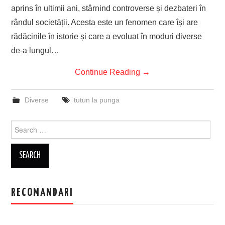
aprins în ultimii ani, stârnind controverse și dezbateri în
EVENIMENTE
rândul societății. Acesta este un fenomen care își are
rădăcinile în istorie și care a evoluat în moduri diverse
TECH
de-a lungul…
BICICLETE
Continue Reading
→
Diverse
tutun la punga
Search
for:
RECOMANDARI