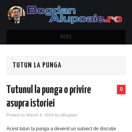
MENU
HOME
TUTUN LA PUNGA
CONTACT
DESPRE BOGDAN ALUPOAIE
Tutunul la punga o privire
0
AUTOMOBILE
asupra istoriei
DRESS TO IMPRESS
Posted on
March 4, 2024
by
eBogdan
TRAVEL
Acest tutun la punga a devenit un subiect de discuție