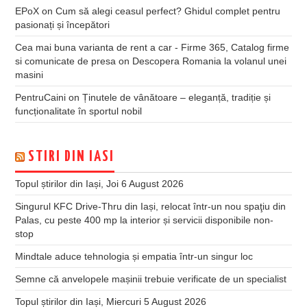
EPoX
on
Cum să alegi ceasul perfect? Ghidul complet pentru
pasionați și începători
Cea mai buna varianta de rent a car - Firme 365, Catalog firme
si comunicate de presa
on
Descopera Romania la volanul unei
masini
PentruCaini
on
Ținutele de vânătoare – eleganță, tradiție și
funcționalitate în sportul nobil
STIRI DIN IASI
Topul știrilor din Iași, Joi 6 August 2026
Singurul KFC Drive-Thru din Iași, relocat într-un nou spaţiu din
Palas, cu peste 400 mp la interior și servicii disponibile non-
stop
Mindtale aduce tehnologia și empatia într-un singur loc
Semne că anvelopele mașinii trebuie verificate de un specialist
Topul știrilor din Iași, Miercuri 5 August 2026