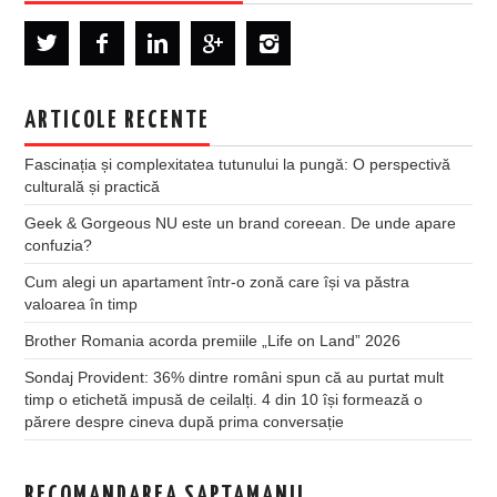
ARTICOLE RECENTE
Fascinația și complexitatea tutunului la pungă: O perspectivă
culturală și practică
Geek & Gorgeous NU este un brand coreean. De unde apare
confuzia?
Cum alegi un apartament într-o zonă care își va păstra
valoarea în timp
Brother Romania acorda premiile „Life on Land” 2026
Sondaj Provident: 36% dintre români spun că au purtat mult
timp o etichetă impusă de ceilalți. 4 din 10 își formează o
părere despre cineva după prima conversație
RECOMANDAREA SAPTAMANII