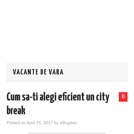
EVENIMENTE
TECH
BICICLETE
VACANTE DE VARA
Cum sa-ti alegi eficient un city
0
break
Posted on
April 25, 2017
by
eBogdan