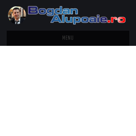
MENU
HOME
CONTACT
DESPRE BOGDAN ALUPOAIE
AUTOMOBILE
DRESS TO IMPRESS
TRAVEL