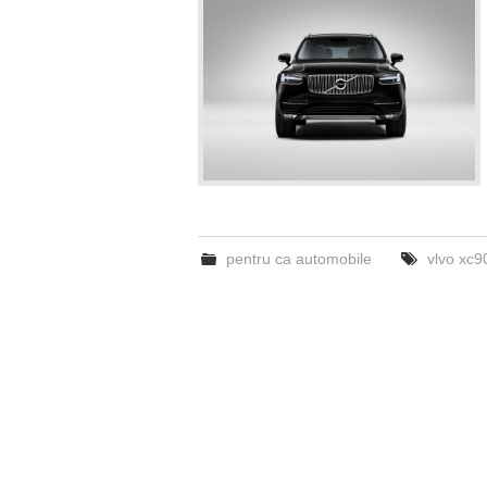
pentru ca automobile
vlvo xc9