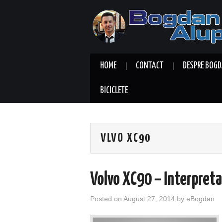
HOME
CONTACT
DESPRE BOGD
BICICLETE
VLVO XC90
Volvo XC90 – Interpreta
Posted on
August 27, 2014
by
eBogdan