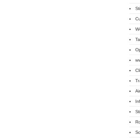
St
Cu
We
Ta
Op
ww
Cl
Tr
Ai
In
St
R
So