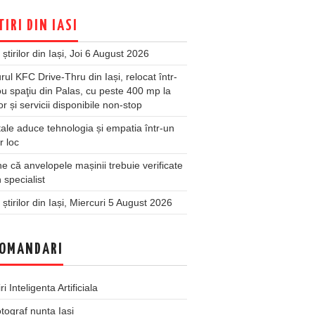
TIRI DIN IASI
 știrilor din Iași, Joi 6 August 2026
rul KFC Drive-Thru din Iași, relocat într-
u spaţiu din Palas, cu peste 400 mp la
ior și servicii disponibile non-stop
ale aduce tehnologia și empatia într-un
r loc
 că anvelopele mașinii trebuie verificate
 specialist
 știrilor din Iași, Miercuri 5 August 2026
OMANDARI
iri Inteligenta Artificiala
tograf nunta Iasi