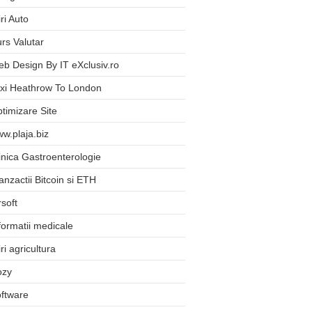
iri Auto
rs Valutar
b Design By IT eXclusiv.ro
xi Heathrow To London
timizare Site
w.plaja.biz
inica Gastroenterologie
anzactii Bitcoin si ETH
rsoft
formatii medicale
iri agricultura
ozy
ftware