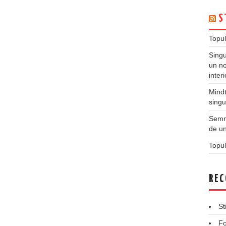
S
Topul
Singu
un no
inter
Mindt
singu
Semne
de un
Topul
REC
St
Fo