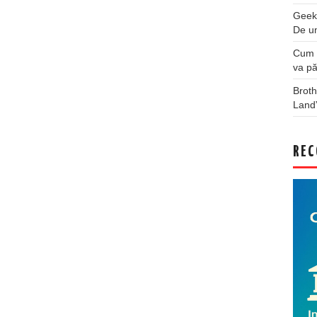
Geek
De u
Cum a
va pă
Broth
Land
REC