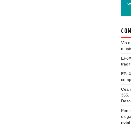
COM
Vio
o
masi
EPo
tradiț
EPo
compl
Cea m
365, 
Desco
Pentr
elega
nobil