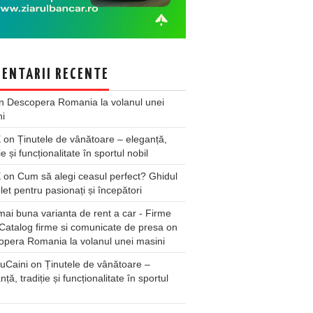
ENTARII RECENTE
n
Descopera Romania la volanul unei
ni
X
on
Ținutele de vânătoare – eleganță,
ie și funcționalitate în sportul nobil
X
on
Cum să alegi ceasul perfect? Ghidul
et pentru pasionați și începători
ai buna varianta de rent a car - Firme
Catalog firme si comunicate de presa
on
pera Romania la volanul unei masini
uCaini
on
Ținutele de vânătoare –
nță, tradiție și funcționalitate în sportul