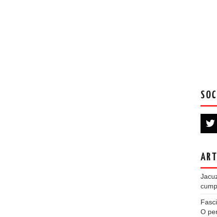
SOC
ART
Jacuz
cumpe
Fasci
O per