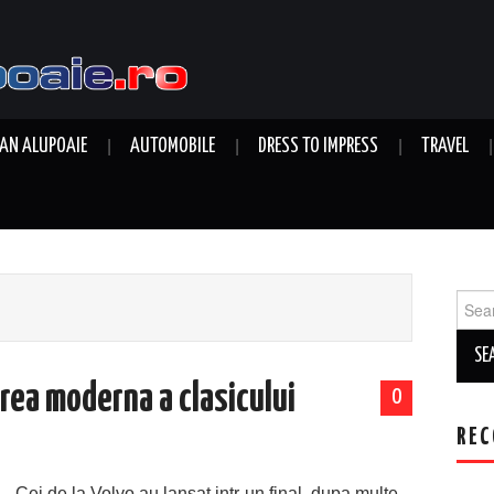
AN ALUPOAIE
AUTOMOBILE
DRESS TO IMPRESS
TRAVEL
Sear
for:
rea moderna a clasicului
0
REC
Cei de la Volvo au lansat intr-un final, dupa multe