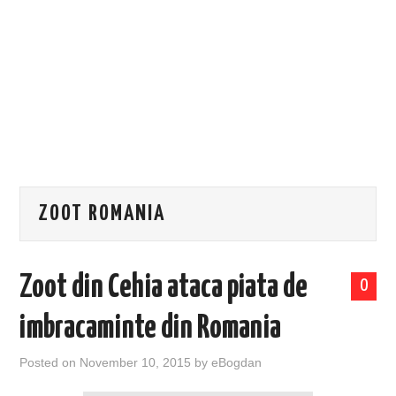
EVENIMENTE
TECH
BICICLETE
ZOOT ROMANIA
Zoot din Cehia ataca piata de
0
imbracaminte din Romania
Posted on
November 10, 2015
by
eBogdan