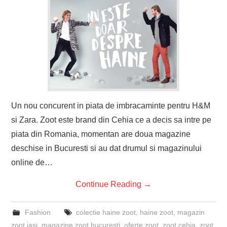
Un nou concurent in piata de imbracaminte pentru H&M
si Zara. Zoot este brand din Cehia ce a decis sa intre pe
piata din Romania, momentan are doua magazine
deschise in Bucuresti si au dat drumul si magazinului
online de…
Continue Reading
→
Fashion
colectie haine zoot
,
haine zoot
,
magazin
zoot iasi
,
magazine zoot bucuresti
,
oferte zoot
,
zoot cehia
,
zoot