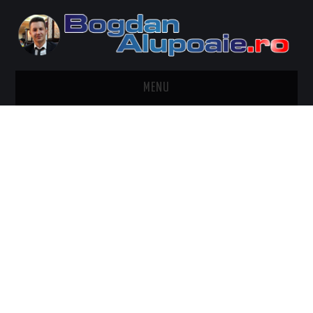
MENU
HOME
CONTACT
DESPRE BOGDAN ALUPOAIE
AUTOMOBILE
DRESS TO IMPRESS
TRAVEL