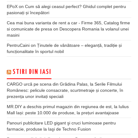
EPoX
on
Cum să alegi ceasul perfect? Ghidul complet pentru
pasionați și începători
Cea mai buna varianta de rent a car - Firme 365, Catalog firme
si comunicate de presa
on
Descopera Romania la volanul unei
masini
PentruCaini
on
Ținutele de vânătoare – eleganță, tradiție și
funcționalitate în sportul nobil
STIRI DIN IASI
CARGO urcă pe scena din Grădina Palas, la Serile Filmului
Românesc: pelicule consacrate, scurtmetraje și concerte, în
prezența unor invitați speciali
MR.DIY a deschis primul magazin din regiunea de est, la Iulius
Mall Iași: peste 10.000 de produse, la prețuri avantajoase
Panouri publicitare LED gigant şi cruci luminoase pentru
farmacie, produse la Iaşi de Techno Fusion