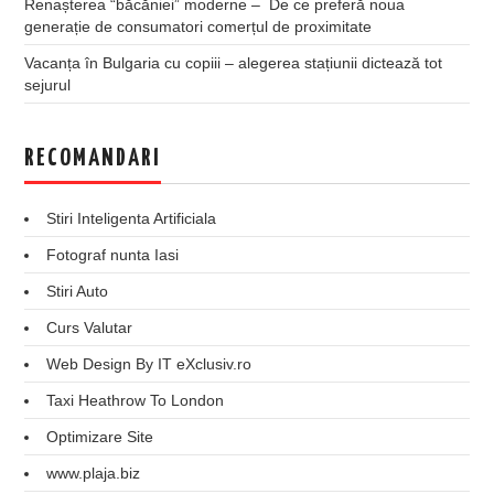
Renașterea “băcăniei” moderne – De ce preferă noua
generație de consumatori comerțul de proximitate
Vacanța în Bulgaria cu copiii – alegerea stațiunii dictează tot
sejurul
RECOMANDARI
Stiri Inteligenta Artificiala
Fotograf nunta Iasi
Stiri Auto
Curs Valutar
Web Design By IT eXclusiv.ro
Taxi Heathrow To London
Optimizare Site
www.plaja.biz