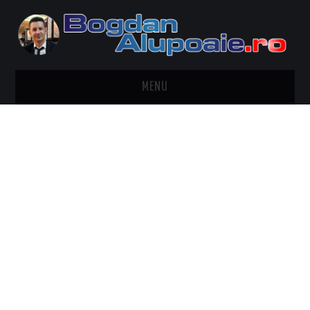
MENU
HOME
CONTACT
DESPRE BOGDAN ALUPOAIE
AUTOMOBILE
DRESS TO IMPRESS
TRAVEL