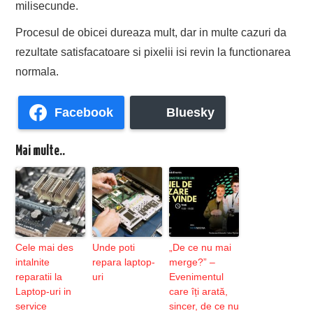
milisecunde.
Procesul de obicei dureaza mult, dar in multe cazuri da
rezultate satisfacatoare si pixelii isi revin la functionarea
normala.
Facebook
Bluesky
Mai multe..
Cele mai des
Unde poti
„De ce nu mai
intalnite
repara laptop-
merge?” –
reparatii la
uri
Evenimentul
Laptop-uri in
care îți arată,
service
sincer, de ce nu