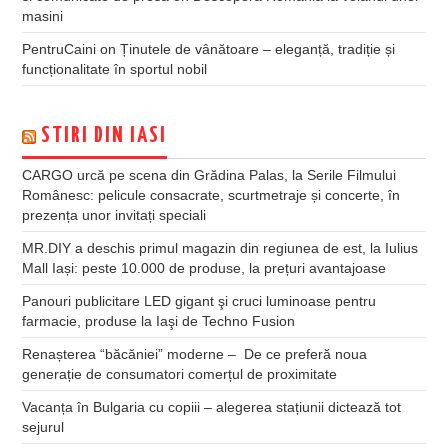
masini
PentruCaini
on
Ținutele de vânătoare – eleganță, tradiție și
funcționalitate în sportul nobil
STIRI DIN IASI
CARGO urcă pe scena din Grădina Palas, la Serile Filmului
Românesc: pelicule consacrate, scurtmetraje și concerte, în
prezența unor invitați speciali
MR.DIY a deschis primul magazin din regiunea de est, la Iulius
Mall Iași: peste 10.000 de produse, la prețuri avantajoase
Panouri publicitare LED gigant şi cruci luminoase pentru
farmacie, produse la Iaşi de Techno Fusion
Renașterea “băcăniei” moderne – De ce preferă noua
generație de consumatori comerțul de proximitate
Vacanța în Bulgaria cu copiii – alegerea stațiunii dictează tot
sejurul