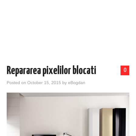
EVENIMENTE
TECH
BICICLETE
Repararea pixelilor blocati
0
Posted on
October 15, 2015
by
eBogdan