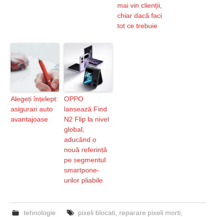
mai vin clienții,
chiar dacă faci
tot ce trebuie
Alegeți înțelept:
OPPO
asigurari auto
lansează Find
avantajoase
N2 Flip la nivel
global,
aducând o
nouă referință
pe segmentul
smartpone-
urilor pliabile
tehnologie
pixeli blocati
,
reparare pixeli morti
,