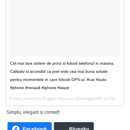
Cel mai tare sistem de prins si folosit telefonul in masina.
Calitativ si accesibil ca pret este cea mai buna solutie
pentru momentele in care folositi GPS-ul. #car #auto
#phone #renault #iphone #waze
A video posted by Bogdan Alupoaie (@ebogdan85) on
Dec 23, 2016 at 5:25am PST
Simplu, elegant si comod!
Facebook
Bluesky