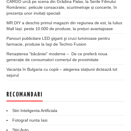
CARGO urcă pe scena din Grădina Palas, la Serile Filmului
Românesc: pelicule consacrate, scurtmetraje și concerte, în
prezența unor invitați speciali
MR.DIY a deschis primul magazin din regiunea de est, la Iulius
Mall Iași: peste 10.000 de produse, la prețuri avantajoase
Panouri publicitare LED gigant şi cruci luminoase pentru
farmacie, produse la Iaşi de Techno Fusion
Renașterea “băcăniei” moderne – De ce preferă noua
generație de consumatori comerțul de proximitate
Vacanța în Bulgaria cu copiii – alegerea stațiunii dictează tot
sejurul
RECOMANDARI
Stiri Inteligenta Artificiala
Fotograf nunta Iasi
Stiri Auto