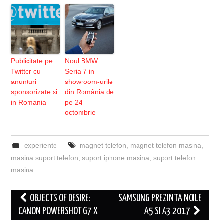
Publicitate pe
Noul BMW
Twitter cu
Seria 7 in
anunturi
showroom-urile
sponsorizate si
din România de
in Romania
pe 24
octombrie
experiente
magnet telefon
,
magnet telefon masina
,
masina suport telefon
,
suport iphone masina
,
suport telefon
masina
Post
OBJECTS OF DESIRE:
SAMSUNG PREZINTA NOILE
navigation
CANON POWERSHOT G7 X
A5 SI A3 2017