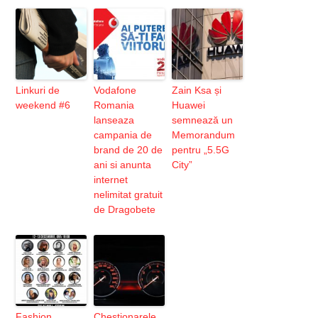
Linkuri de
Vodafone
Zain Ksa și
weekend #6
Romania
Huawei
lanseaza
semnează un
campania de
Memorandum
brand de 20 de
pentru „5.5G
ani si anunta
City”
internet
nelimitat gratuit
de Dragobete
Fashion
Chestionarele