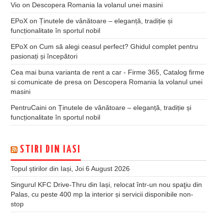
Vio
on
Descopera Romania la volanul unei masini
EPoX
on
Ținutele de vânătoare – eleganță, tradiție și
funcționalitate în sportul nobil
EPoX
on
Cum să alegi ceasul perfect? Ghidul complet pentru
pasionați și începători
Cea mai buna varianta de rent a car - Firme 365, Catalog firme
si comunicate de presa
on
Descopera Romania la volanul unei
masini
PentruCaini
on
Ținutele de vânătoare – eleganță, tradiție și
funcționalitate în sportul nobil
STIRI DIN IASI
Topul știrilor din Iași, Joi 6 August 2026
Singurul KFC Drive-Thru din Iași, relocat într-un nou spaţiu din
Palas, cu peste 400 mp la interior și servicii disponibile non-
stop