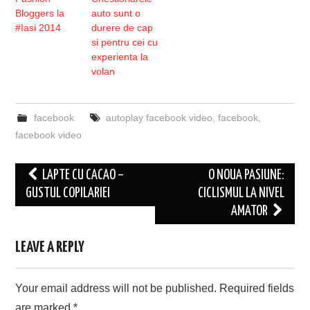
Bloggers la
auto sunt o
‪#‎Iasi‬ 2014
durere de cap
si pentru cei cu
experienta la
volan
facebook
autoplay facebook video
,
facebook
,
facebook video
Post
LAPTE CU CACAO –
O NOUA PASIUNE:
navigation
GUSTUL COPILARIEI
CICLISMUL LA NIVEL
AMATOR
LEAVE A REPLY
Your email address will not be published.
Required fields
are marked
*