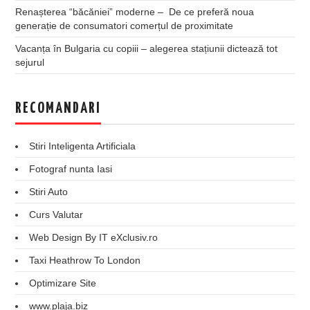
Renașterea “băcăniei” moderne – De ce preferă noua
generație de consumatori comerțul de proximitate
Vacanța în Bulgaria cu copiii – alegerea stațiunii dictează tot
sejurul
RECOMANDARI
Stiri Inteligenta Artificiala
Fotograf nunta Iasi
Stiri Auto
Curs Valutar
Web Design By IT eXclusiv.ro
Taxi Heathrow To London
Optimizare Site
www.plaja.biz