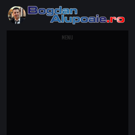
MENU
HOME
CONTACT
DESPRE BOGDAN ALUPOAIE
AUTOMOBILE
DRESS TO IMPRESS
TRAVEL