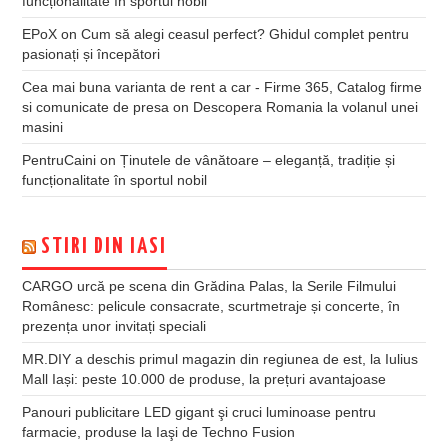
funcționalitate în sportul nobil
EPoX
on
Cum să alegi ceasul perfect? Ghidul complet pentru
pasionați și începători
Cea mai buna varianta de rent a car - Firme 365, Catalog firme
si comunicate de presa
on
Descopera Romania la volanul unei
masini
PentruCaini
on
Ținutele de vânătoare – eleganță, tradiție și
funcționalitate în sportul nobil
STIRI DIN IASI
CARGO urcă pe scena din Grădina Palas, la Serile Filmului
Românesc: pelicule consacrate, scurtmetraje și concerte, în
prezența unor invitați speciali
MR.DIY a deschis primul magazin din regiunea de est, la Iulius
Mall Iași: peste 10.000 de produse, la prețuri avantajoase
Panouri publicitare LED gigant şi cruci luminoase pentru
farmacie, produse la Iaşi de Techno Fusion