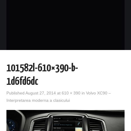
EVENIMENTE
TECH
BICICLETE
101582l-610×390-b-
1d6fd6dc
Published
August 27, 2014
at
610 × 390
in
Volvo XC90 –
Interpretarea moderna a clasicului