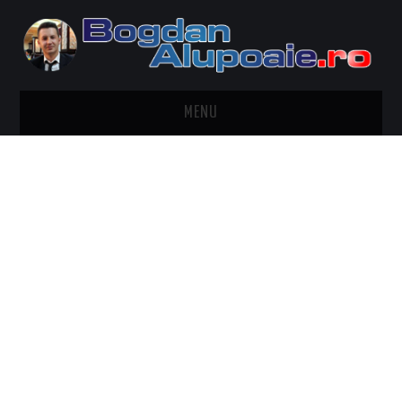
MENU
HOME
CONTACT
DESPRE BOGDAN ALUPOAIE
AUTOMOBILE
DRESS TO IMPRESS
TRAVEL