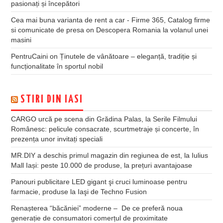
pasionați și începători
Cea mai buna varianta de rent a car - Firme 365, Catalog firme
si comunicate de presa
on
Descopera Romania la volanul unei
masini
PentruCaini
on
Ținutele de vânătoare – eleganță, tradiție și
funcționalitate în sportul nobil
STIRI DIN IASI
CARGO urcă pe scena din Grădina Palas, la Serile Filmului
Românesc: pelicule consacrate, scurtmetraje și concerte, în
prezența unor invitați speciali
MR.DIY a deschis primul magazin din regiunea de est, la Iulius
Mall Iași: peste 10.000 de produse, la prețuri avantajoase
Panouri publicitare LED gigant şi cruci luminoase pentru
farmacie, produse la Iaşi de Techno Fusion
Renașterea “băcăniei” moderne – De ce preferă noua
generație de consumatori comerțul de proximitate